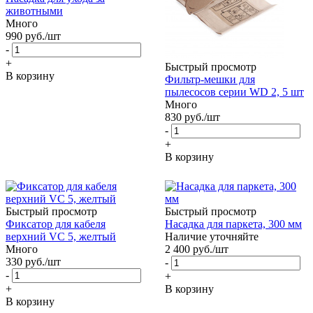
животными
Много
990
руб.
/шт
-
+
Быстрый просмотр
В корзину
Фильтр-мешки для
пылесосов серии WD 2, 5 шт
Много
830
руб.
/шт
-
+
В корзину
Быстрый просмотр
Быстрый просмотр
Фиксатор для кабеля
Насадка для паркета, 300 мм
верхний VC 5, желтый
Наличие уточняйте
Много
2 400
руб.
/шт
330
руб.
/шт
-
-
+
+
В корзину
В корзину