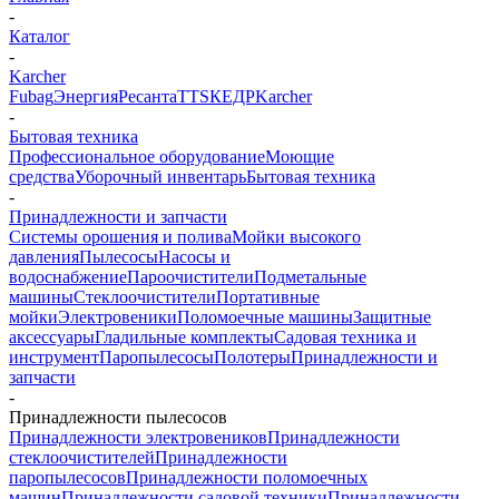
-
Каталог
-
Karcher
Fubag
Энергия
Ресанта
TTS
КЕДР
Karcher
-
Бытовая техника
Профессиональное оборудование
Моющие
средства
Уборочный инвентарь
Бытовая техника
-
Принадлежности и запчасти
Системы орошения и полива
Мойки высокого
давления
Пылесосы
Насосы и
водоснабжение
Пароочистители
Подметальные
машины
Стеклоочистители
Портативные
мойки
Электровеники
Поломоечные машины
Защитные
аксессуары
Гладильные комплекты
Садовая техника и
инструмент
Паропылесосы
Полотеры
Принадлежности и
запчасти
-
Принадлежности пылесосов
Принадлежности электровеников
Принадлежности
стеклоочистителей
Принадлежности
паропылесосов
Принадлежности поломоечных
машин
Принадлежности садовой техники
Принадлежности