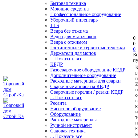
Бытовая техника
Моющие средства
Профессиональное оборудование
Уборочный инвентарь
TTS
Ведра без отжима
Ведра для мытья окон
0
Ведра с отжимом
0
Гостиничные и сервисные тележки
0
Держатели для мопов
К
... Показать все
пу
КЕДР
К
Газосварочное оборудование КЕДР
в
Дополнительное оборудование
п
Расходные материалы для сварки
И
Сварочные аппараты КЕДР
н
Сварочные горелки / резаки КЕДР
о
... Показать все
в
Ресанта
к
Насосное оборудование
и
Оборудование
т
Расходные материалы
н
Ручной инструмент
к
Садовая техника
к
... Показать все