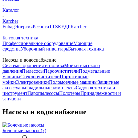
-
Каталог
-
Karcher
Fubag
Энергия
Ресанта
TTS
КЕДР
Karcher
-
Бытовая техника
Профессиональное оборудование
Моющие
средства
Уборочный инвентарь
Бытовая техника
-
Насосы и водоснабжение
Системы орошения и полива
Мойки высокого
давления
Пылесосы
Пароочистители
Подметальные
машины
Стеклоочистители
Портативные
мойки
Электровеники
Поломоечные машины
Защитные
аксессуары
Гладильные комплекты
Садовая техника и
инструмент
Паропылесосы
Полотеры
Принадлежности и
запчасти
Насосы и водоснабжение
Бочечные насосы
(7)