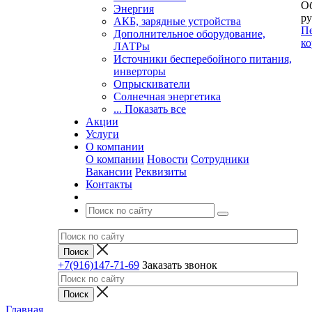
Об
Энергия
ру
АКБ, зарядные устройства
Пе
Дополнительное оборудование,
ко
ЛАТРы
Источники бесперебойного питания,
инверторы
Опрыскиватели
Солнечная энергетика
... Показать все
Акции
Услуги
О компании
О компании
Новости
Сотрудники
Вакансии
Реквизиты
Контакты
+7(916)147-71-69
Заказать звонок
Главная