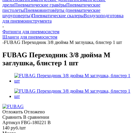
дрели
Пневматические гравёры
Пневматические
пистолеты
Пневмовинтовёрты (пневматические
шуруповерты)
Пневматические скалеры
Воздухоподготовка
для пневмоинструмента
-
Фитинги для пневмосистем
Шланги для пневмосистем
-
FUBAG Переходник 3/8 дюйма M заглушка, блистер 1 шт
FUBAG Переходник 3/8 дюйма M
заглушка, блистер 1 шт
Отложить
Отложено
Сравнить
В сравнении
Артикул
FBG-180221 B
140
руб.
/шт