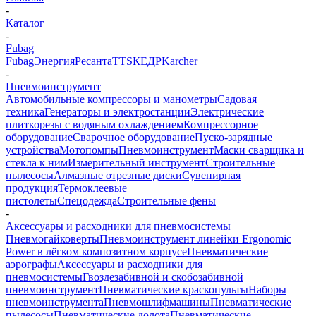
-
Каталог
-
Fubag
Fubag
Энергия
Ресанта
TTS
КЕДР
Karcher
-
Пневмоинструмент
Автомобильные компрессоры и манометры
Садовая
техника
Генераторы и электростанции
Электрические
плиткорезы с водяным охлаждением
Компрессорное
оборудование
Сварочное оборудование
Пуско-зарядные
устройства
Мотопомпы
Пневмоинструмент
Маски сварщика и
стекла к ним
Измерительный инструмент
Строительные
пылесосы
Алмазные отрезные диски
Сувенирная
продукция
Термоклеевые
пистолеты
Спецодежда
Строительные фены
-
Аксессуары и расходники для пневмосистемы
Пневмогайковерты
Пневмоинструмент линейки Ergonomic
Power в лёгком композитном корпусе
Пневматические
аэрографы
Аксессуары и расходники для
пневмосистемы
Гвоздезабивной и скобозабивной
пневмоинструмент
Пневматические краскопульты
Наборы
пневмоинструмента
Пневмошлифмашины
Пневматические
пылесосы
Пневматические долота
Пневматические