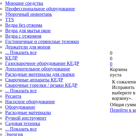
Моющие средства
Профессиональное оборудование
Уборочный инвентарь
TTS
Ведра без отжима
Ведра для мытья окон
Ведра с отжимом
Гостиничные и сервисные тележки
Держатели для мопов
... Показать все
0
КЕДР
0
Газосварочное оборудование КЕДР
0
Дополнительное оборудование
Корзина
Расходные материалы для сварки
пуста
Сварочные аппараты КЕДР
К сожалени
Сварочные горелки / резаки КЕДР
Исправить 
... Показать все
выберите в
Ресанта
корзину».
Насосное оборудование
Общая сумм
Оборудование
Перейти в к
Расходные материалы
Ручной инструмент
Садовая техника
... Показать все
Энергия