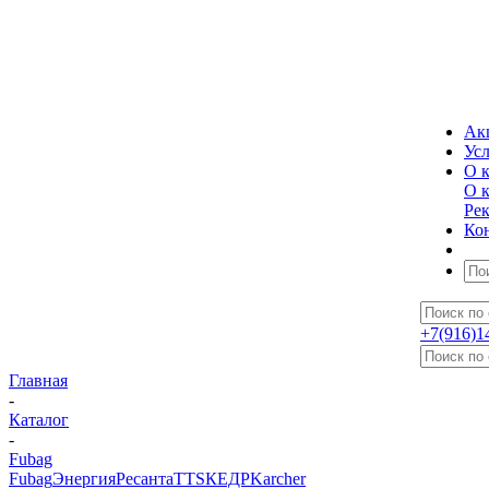
Ак
Ус
О 
О 
Ре
Ко
+7(916)1
Главная
-
Каталог
-
Fubag
Fubag
Энергия
Ресанта
TTS
КЕДР
Karcher