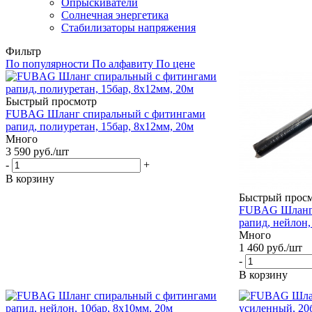
Опрыскиватели
Солнечная энергетика
Стабилизаторы напряжения
Фильтр
По популярности
По алфавиту
По цене
Быстрый просмотр
FUBAG Шланг спиральный с фитингами
рапид, полиуретан, 15бар, 8x12мм, 20м
Много
3 590
руб.
/шт
-
+
В корзину
Быстрый прос
FUBAG Шланг 
рапид, нейлон,
Много
1 460
руб.
/шт
-
В корзину