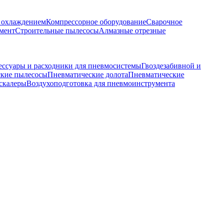
м охлаждением
Компрессорное оборудование
Сварочное
мент
Строительные пылесосы
Алмазные отрезные
ессуары и расходники для пневмосистемы
Гвоздезабивной и
кие пылесосы
Пневматические долота
Пневматические
скалеры
Воздухоподготовка для пневмоинструмента