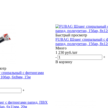
Быстрый просмотр
FUBAG Шланг спиральный с 
рапид, полиуретан, 15бар, 8x1
Много
1 230
руб.
/шт
-
+
В корзину
мотр
спиральный с фитингами
 10бар, 6x8мм, 15м
+