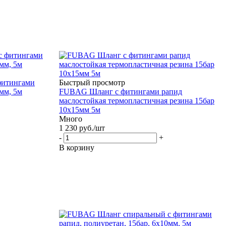
фитингами
Быстрый просмотр
2мм, 5м
FUBAG Шланг с фитингами рапид
маслостойкая термопластичная резина 15бар
10x15мм 5м
Много
1 230
руб.
/шт
-
+
В корзину