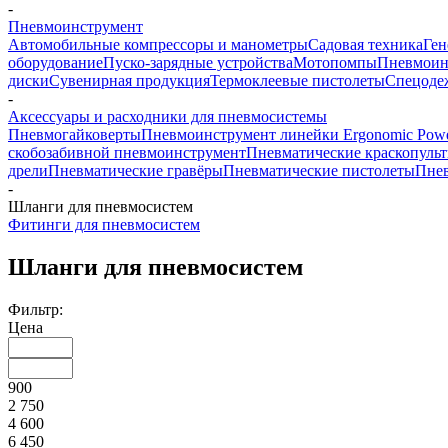
-
Пневмоинструмент
Автомобильные компрессоры и манометры
Садовая техника
Ген
оборудование
Пуско-зарядные устройства
Мотопомпы
Пневмоин
диски
Сувенирная продукция
Термоклеевые пистолеты
Спецоде
-
Аксессуары и расходники для пневмосистемы
Пневмогайковерты
Пневмоинструмент линейки Ergonomic Powe
скобозабивной пневмоинструмент
Пневматические краскопуль
дрели
Пневматические гравёры
Пневматические пистолеты
Пнев
-
Шланги для пневмосистем
Фитинги для пневмосистем
Шланги для пневмосистем
Фильтр:
Цена
900
2 750
4 600
6 450