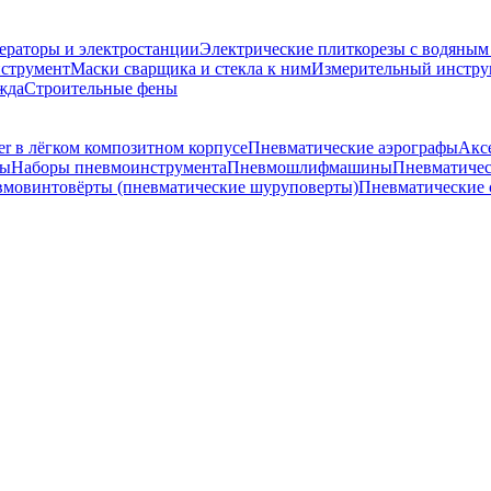
ераторы и электростанции
Электрические плиткорезы с водяны
струмент
Маски сварщика и стекла к ним
Измерительный инстру
жда
Строительные фены
r в лёгком композитном корпусе
Пневматические аэрографы
Акс
ты
Наборы пневмоинструмента
Пневмошлифмашины
Пневматичес
мовинтовёрты (пневматические шуруповерты)
Пневматические 