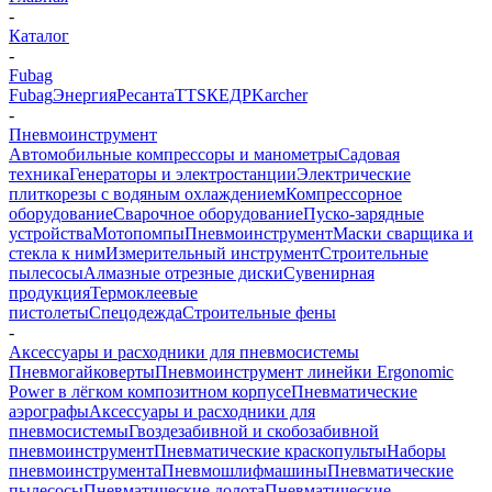
-
Каталог
-
Fubag
Fubag
Энергия
Ресанта
TTS
КЕДР
Karcher
-
Пневмоинструмент
Автомобильные компрессоры и манометры
Садовая
техника
Генераторы и электростанции
Электрические
плиткорезы с водяным охлаждением
Компрессорное
оборудование
Сварочное оборудование
Пуско-зарядные
устройства
Мотопомпы
Пневмоинструмент
Маски сварщика и
стекла к ним
Измерительный инструмент
Строительные
пылесосы
Алмазные отрезные диски
Сувенирная
продукция
Термоклеевые
пистолеты
Спецодежда
Строительные фены
-
Аксессуары и расходники для пневмосистемы
Пневмогайковерты
Пневмоинструмент линейки Ergonomic
Power в лёгком композитном корпусе
Пневматические
аэрографы
Аксессуары и расходники для
пневмосистемы
Гвоздезабивной и скобозабивной
пневмоинструмент
Пневматические краскопульты
Наборы
пневмоинструмента
Пневмошлифмашины
Пневматические
пылесосы
Пневматические долота
Пневматические