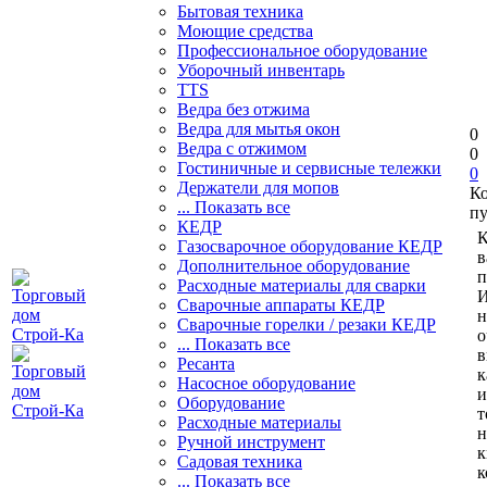
Бытовая техника
Моющие средства
Профессиональное оборудование
Уборочный инвентарь
TTS
Ведра без отжима
Ведра для мытья окон
0
Ведра с отжимом
0
Гостиничные и сервисные тележки
0
Держатели для мопов
К
... Показать все
пу
КЕДР
К
Газосварочное оборудование КЕДР
в
Дополнительное оборудование
п
Расходные материалы для сварки
И
Сварочные аппараты КЕДР
н
Сварочные горелки / резаки КЕДР
о
... Показать все
в
Ресанта
к
Насосное оборудование
и
Оборудование
т
Расходные материалы
н
Ручной инструмент
к
Садовая техника
к
... Показать все