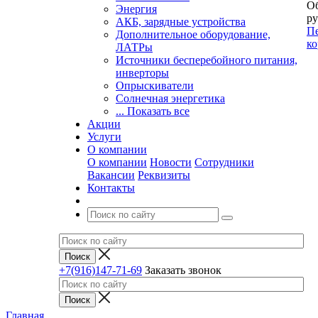
Об
Энергия
ру
АКБ, зарядные устройства
Пе
Дополнительное оборудование,
ко
ЛАТРы
Источники бесперебойного питания,
инверторы
Опрыскиватели
Солнечная энергетика
... Показать все
Акции
Услуги
О компании
О компании
Новости
Сотрудники
Вакансии
Реквизиты
Контакты
+7(916)147-71-69
Заказать звонок
Главная