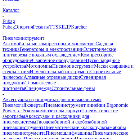
-
Каталог
-
Fubag
Fubag
Энергия
Ресанта
TTS
КЕДР
Karcher
-
Пневмоинструмент
Автомобильные компрессоры и манометры
Садовая
техника
Генераторы и электростанции
Электрические
плиткорезы с водяным охлаждением
Компрессорное
оборудование
Сварочное оборудование
Пуско-зарядные
устройства
Мотопомпы
Пневмоинструмент
Маски сварщика и
стекла к ним
Измерительный инструмент
Строительные
пылесосы
Алмазные отрезные диски
Сувенирная
продукция
Термоклеевые
пистолеты
Спецодежда
Строительные фены
-
Аксессуары и расходники для пневмосистемы
Пневмогайковерты
Пневмоинструмент линейки Ergonomic
Power в лёгком композитном корпусе
Пневматические
аэрографы
Аксессуары и расходники для
пневмосистемы
Гвоздезабивной и скобозабивной
пневмоинструмент
Пневматические краскопульты
Наборы
пневмоинструмента
Пневмошлифмашины
Пневматические
пылесосы
Пневматические долота
Пневматические