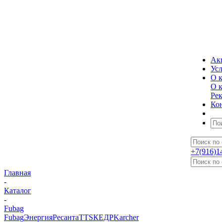
Ак
Ус
О 
О 
Ре
Ко
+7(916)1
Главная
-
Каталог
-
Fubag
Fubag
Энергия
Ресанта
TTS
КЕДР
Karcher