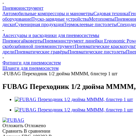
-
Пневмоинструмент
Автомобильные компрессоры и манометры
Садовая техника
Ген
оборудование
Пуско-зарядные устройства
Мотопомпы
Пневмоин
диски
Сувенирная продукция
Термоклеевые пистолеты
Спецоде
-
Аксессуары и расходники для пневмосистемы
Пневмогайковерты
Пневмоинструмент линейки Ergonomic Powe
скобозабивной пневмоинструмент
Пневматические краскопуль
дрели
Пневматические гравёры
Пневматические пистолеты
Пнев
-
Фитинги для пневмосистем
Шланги для пневмосистем
-
FUBAG Переходник 1/2 дюйма MMMM, блистер 1 шт
FUBAG Переходник 1/2 дюйма MMMM, 
Отложить
Отложено
Сравнить
В сравнении