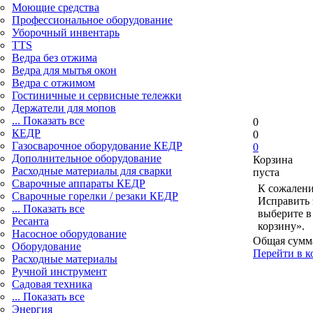
Моющие средства
Профессиональное оборудование
Уборочный инвентарь
TTS
Ведра без отжима
Ведра для мытья окон
Ведра с отжимом
Гостиничные и сервисные тележки
Держатели для мопов
... Показать все
0
КЕДР
0
Газосварочное оборудование КЕДР
0
Дополнительное оборудование
Корзина
Расходные материалы для сварки
пуста
Сварочные аппараты КЕДР
К сожалени
Сварочные горелки / резаки КЕДР
Исправить 
... Показать все
выберите в
Ресанта
корзину».
Насосное оборудование
Общая сумм
Оборудование
Перейти в к
Расходные материалы
Ручной инструмент
Садовая техника
... Показать все
Энергия