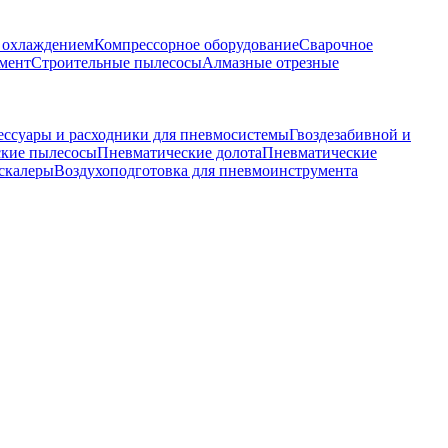
м охлаждением
Компрессорное оборудование
Сварочное
мент
Строительные пылесосы
Алмазные отрезные
ессуары и расходники для пневмосистемы
Гвоздезабивной и
кие пылесосы
Пневматические долота
Пневматические
скалеры
Воздухоподготовка для пневмоинструмента