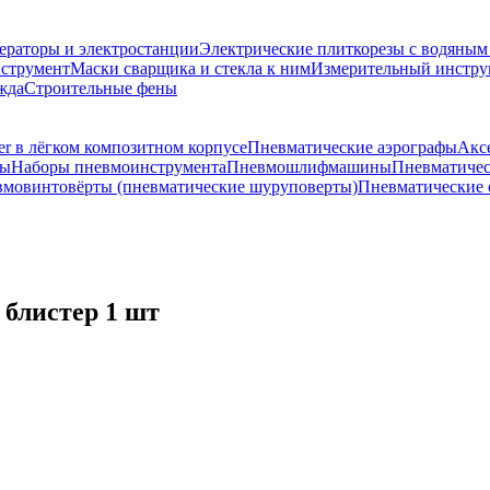
ераторы и электростанции
Электрические плиткорезы с водяны
струмент
Маски сварщика и стекла к ним
Измерительный инстру
жда
Строительные фены
r в лёгком композитном корпусе
Пневматические аэрографы
Акс
ты
Наборы пневмоинструмента
Пневмошлифмашины
Пневматичес
мовинтовёрты (пневматические шуруповерты)
Пневматические 
блистер 1 шт