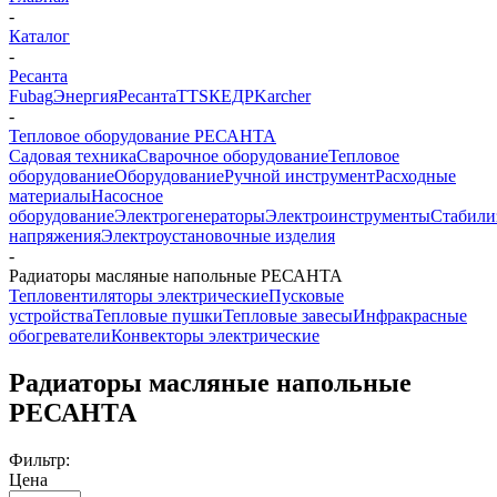
-
Каталог
-
Ресанта
Fubag
Энергия
Ресанта
TTS
КЕДР
Karcher
-
Тепловое оборудование РЕСАНТА
Садовая техника
Сварочное оборудование
Тепловое
оборудование
Оборудование
Ручной инструмент
Расходные
материалы
Насосное
оборудование
Электрогенераторы
Электроинструменты
Стабили
напряжения
Электроустановочные изделия
-
Радиаторы масляные напольные РЕСАНТА
Тепловентиляторы электрические
Пусковые
устройства
Тепловые пушки
Тепловые завесы
Инфракрасные
обогреватели
Конвекторы электрические
Радиаторы масляные напольные
РЕСАНТА
Фильтр:
Цена