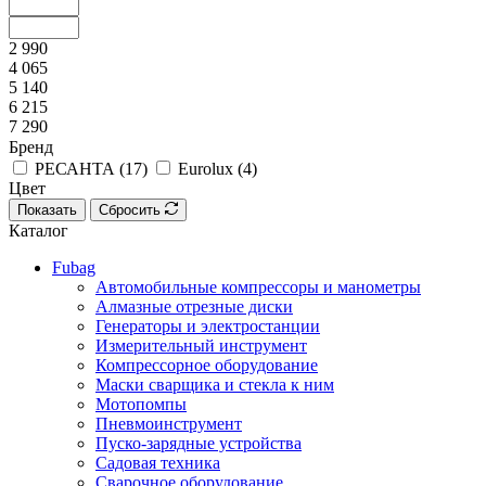
2 990
4 065
5 140
6 215
7 290
Бренд
РЕСАНТА (
17
)
Eurolux (
4
)
Цвет
Показать
Сбросить
Каталог
Fubag
Автомобильные компрессоры и манометры
Алмазные отрезные диски
Генераторы и электростанции
Измерительный инструмент
Компрессорное оборудование
Маски сварщика и стекла к ним
Мотопомпы
Пневмоинструмент
Пуско-зарядные устройства
Садовая техника
Сварочное оборудование