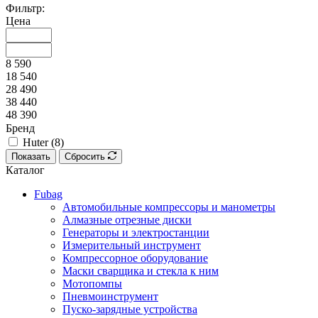
Фильтр:
Цена
8 590
18 540
28 490
38 440
48 390
Бренд
Huter (
8
)
Показать
Сбросить
Каталог
Fubag
Автомобильные компрессоры и манометры
Алмазные отрезные диски
Генераторы и электростанции
Измерительный инструмент
Компрессорное оборудование
Маски сварщика и стекла к ним
Мотопомпы
Пневмоинструмент
Пуско-зарядные устройства