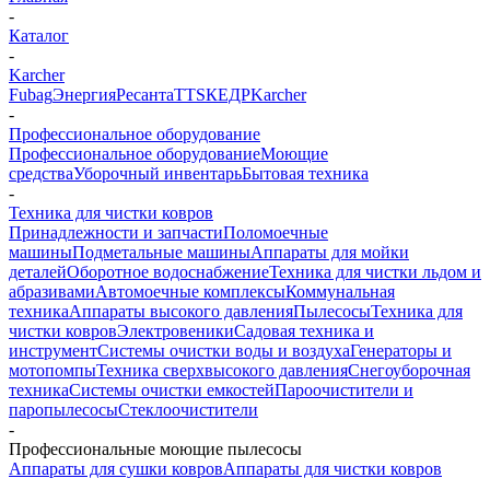
-
Каталог
-
Karcher
Fubag
Энергия
Ресанта
TTS
КЕДР
Karcher
-
Профессиональное оборудование
Профессиональное оборудование
Моющие
средства
Уборочный инвентарь
Бытовая техника
-
Техника для чистки ковров
Принадлежности и запчасти
Поломоечные
машины
Подметальные машины
Аппараты для мойки
деталей
Оборотное водоснабжение
Техника для чистки льдом и
абразивами
Автомоечные комплексы
Коммунальная
техника
Аппараты высокого давления
Пылесосы
Техника для
чистки ковров
Электровеники
Садовая техника и
инструмент
Системы очистки воды и воздуха
Генераторы и
мотопомпы
Техника сверхвысокого давления
Снегоуборочная
техника
Системы очистки емкостей
Пароочистители и
паропылесосы
Стеклоочистители
-
Профессиональные моющие пылесосы
Аппараты для сушки ковров
Аппараты для чистки ковров