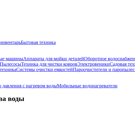
инвентарь
Бытовая техника
ые машины
Аппараты для мойки деталей
Оборотное водоснабжен
Пылесосы
Техника для чистки ковров
Электровеники
Садовая тех
техника
Системы очистки емкостей
Пароочистители и паропыле
 давления с нагревом воды
Мобильные водонагреватели
ва воды