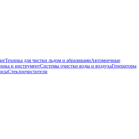
ие
Техника для чистки льдом и абразивами
Автомоечные
ника и инструмент
Системы очистки воды и воздуха
Генераторы
сосы
Стеклоочистители