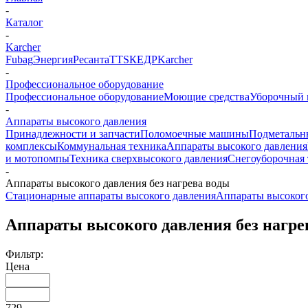
-
Каталог
-
Karcher
Fubag
Энергия
Ресанта
TTS
КЕДР
Karcher
-
Профессиональное оборудование
Профессиональное оборудование
Моющие средства
Уборочный 
-
Аппараты высокого давления
Принадлежности и запчасти
Поломоечные машины
Подметальн
комплексы
Коммунальная техника
Аппараты высокого давления
и мотопомпы
Техника сверхвысокого давления
Снегоуборочная 
-
Аппараты высокого давления без нагрева воды
Стационарные аппараты высокого давления
Аппараты высокого
Аппараты высокого давления без нагре
Фильтр:
Цена
729