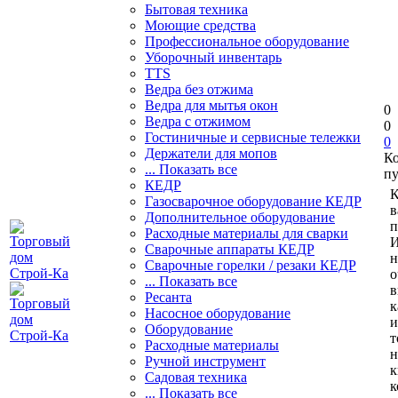
Бытовая техника
Моющие средства
Профессиональное оборудование
Уборочный инвентарь
TTS
Ведра без отжима
Ведра для мытья окон
0
Ведра с отжимом
0
Гостиничные и сервисные тележки
0
Держатели для мопов
К
... Показать все
пу
КЕДР
К
Газосварочное оборудование КЕДР
в
Дополнительное оборудование
п
Расходные материалы для сварки
И
Сварочные аппараты КЕДР
н
Сварочные горелки / резаки КЕДР
о
... Показать все
в
Ресанта
к
Насосное оборудование
и
Оборудование
т
Расходные материалы
н
Ручной инструмент
к
Садовая техника
к
... Показать все