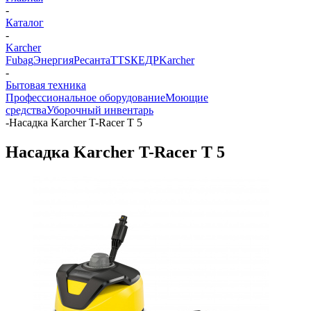
-
Каталог
-
Karcher
Fubag
Энергия
Ресанта
TTS
КЕДР
Karcher
-
Бытовая техника
Профессиональное оборудование
Моющие
средства
Уборочный инвентарь
-
Насадка Karcher T-Racer T 5
Насадка Karcher T-Racer T 5