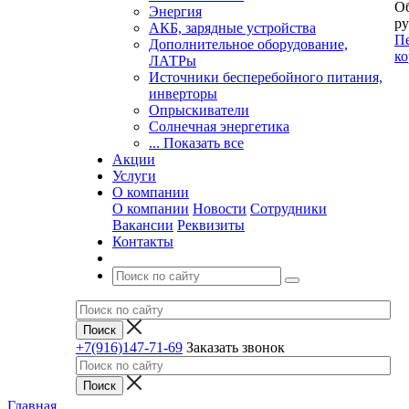
Об
Энергия
ру
АКБ, зарядные устройства
Пе
Дополнительное оборудование,
ко
ЛАТРы
Источники бесперебойного питания,
инверторы
Опрыскиватели
Солнечная энергетика
... Показать все
Акции
Услуги
О компании
О компании
Новости
Сотрудники
Вакансии
Реквизиты
Контакты
+7(916)147-71-69
Заказать звонок
Главная