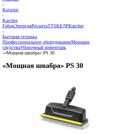
-
Каталог
-
Karcher
Fubag
Энергия
Ресанта
TTS
КЕДР
Karcher
-
Бытовая техника
Профессиональное оборудование
Моющие
средства
Уборочный инвентарь
-
«Мощная швабра» PS 30
«Мощная швабра» PS 30