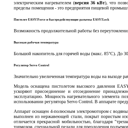
электрическим нагревателем (
версия 36 кВт
), что поз
пределы помещения - это предприятия пищевой промышле
Пистолет EASY!Force и быстродействующие разъемы EASY!Lock
Возможность продолжительной работы без переутомления
Высокая рабочая температура
Большой накопитель для горячей воды (макс. 85°C). До 
Регулятор Servo Control
Значительно увеличенная температура воды на выходе ра
Модель оснащена пистолетом высокого давления EASY
ускоряют присоединение и отсоединение принадлежно
эксплуатацию. Мощность нагревательного элемента по
использовании регулятора Servo Control. В аппарате пре
Аппарат оснащен 4-полюсным электромотором с водяным
выполнен из нержавеющей стали, покрыт пористым изо
отличается прекрасной мобильностью, благодаря "тре
тормозом, специальной педали для преодоления подъемов