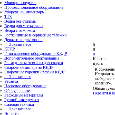
Моющие средства
Профессиональное оборудование
Уборочный инвентарь
TTS
Ведра без отжима
Ведра для мытья окон
Ведра с отжимом
Гостиничные и сервисные тележки
Держатели для мопов
... Показать все
0
КЕДР
0
Газосварочное оборудование КЕДР
0
Дополнительное оборудование
Корзина
Расходные материалы для сварки
пуста
Сварочные аппараты КЕДР
К сожалени
Сварочные горелки / резаки КЕДР
Исправить 
... Показать все
выберите в
Ресанта
корзину».
Насосное оборудование
Общая сумм
Оборудование
Перейти в к
Расходные материалы
Ручной инструмент
Садовая техника
... Показать все
Энергия