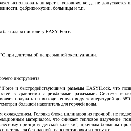
воляет использовать аппарат в условиях, когда не допускаетс
нности, фабрики-кухни, больницы и т.п.
 благодаря пистолету EASY!Force.
30°C при длительной непрерывной эксплуатации.
бочего инструмента.
!Force и быстродействующими разъемы EASY!Lock, что позв
стей в сравнении с резьбовыми разъемами. Система теплои
зволяет получать на выходе теплую воду температурой до 58
дусмотрен большой накопитель для горячей воды.
 охлаждением. Головка блока цилиндров из прочной, не подв
ляционным материалом, что снижает тепловое излучение, поз
хколесному принципу детской коляски", прочным большим про
 и петель для безопасной транспортировки и погрузки.