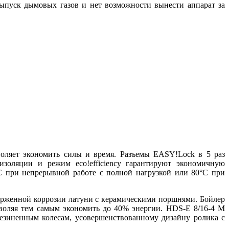
я выпуск дымовых газов и нет возможности вынести аппарат за
оляет экономить силы и время. Разъемы EASY!Lock в 5 раз
золяции и режим eco!efficiency гарантируют экономичную
°C при непрерывной работе с полной нагрузкой или 80°C при
ерженной коррозии латуни с керамическими поршнями. Бойлер
воляя тем самым экономить до 40% энергии. HDS-E 8/16-4 M
резиненным колесам, усовершенствованному дизайну ролика с