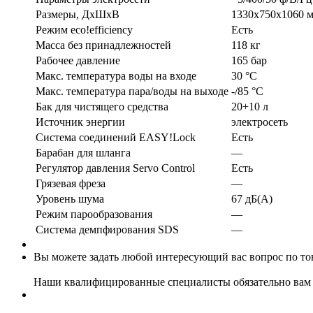
Размеры, ДхШхВ
1330x750x1060 
Режим eco!efficiency
Есть
Масса без принадлежностей
118 кг
Рабочее давление
165 бар
Макс. температура воды на входе
30 °С
Макс. температура пара/воды на выходе
-/85 °С
Бак для чистящего средства
20+10 л
Источник энергии
электросеть
Система соединений EASY!Lock
Есть
Барабан для шланга
—
Регулятор давления Servo Control
Есть
Грязевая фреза
—
Уровень шума
67 дБ(А)
Режим парообразования
—
Система демпфирования SDS
—
Вы можете задать любой интересующий вас вопрос по тов
Наши квалифицированные специалисты обязательно вам 