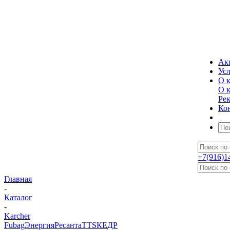
Ак
Ус
О 
О 
Ре
Ко
+7(916)1
Главная
-
Каталог
-
Karcher
Fubag
Энергия
Ресанта
TTS
КЕДР