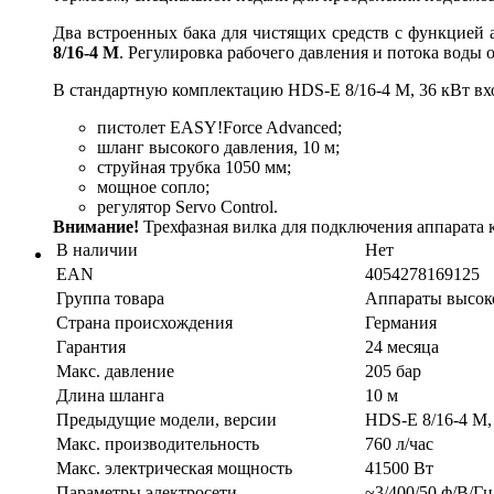
Два встроенных бака для чистящих средств с функцией 
8/16-4 M
. Регулировка рабочего давления и потока воды 
В стандартную комплектацию HDS-E 8/16-4 M, 36 кВт вх
пистолет EASY!Force Advanced;
шланг высокого давления, 10 м;
струйная трубка 1050 мм;
мощное сопло;
регулятор Servo Control.
Внимание!
Трехфазная вилка для подключения аппарата к
В наличии
Нет
EAN
4054278169125
Группа товара
Аппараты высоко
Страна происхождения
Германия
Гарантия
24 месяца
Макс. давление
205 бар
Длина шланга
10 м
Предыдущие модели, версии
HDS-E 8/16-4 M, 
Макс. производительность
760 л/час
Макс. электрическая мощность
41500 Вт
Параметры электросети
~3/400/50 ф/В/Гц