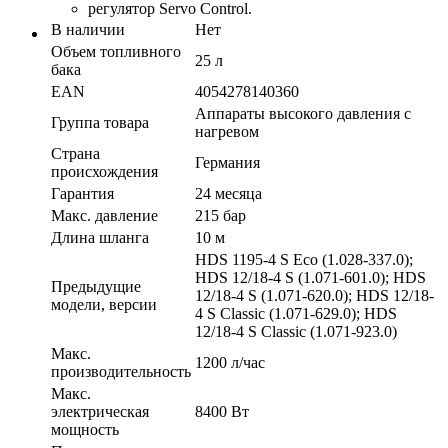
регулятор Servo Control.
В наличии
Нет
Объем топливного
25 л
бака
EAN
4054278140360
Аппараты высокого давления с
Группа товара
нагревом
Страна
Германия
происхождения
Гарантия
24 месяца
Макс. давление
215 бар
Длина шланга
10 м
HDS 1195-4 S Eco (1.028-337.0);
HDS 12/18-4 S (1.071-601.0); HDS
Предыдущие
12/18-4 S (1.071-620.0); HDS 12/18-
модели, версии
4 S Classic (1.071-629.0); HDS
12/18-4 S Classic (1.071-923.0)
Макс.
1200 л/час
производительность
Макс.
электрическая
8400 Вт
мощность