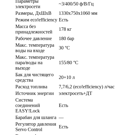
Параметры
~3/400/50 ф/В/Гц
электросети
Размеры, ДхШхВ
1330х750х1060 мм
Режим eco!efficiency
Есть
Масса без
178 кг
принадлежностей
Рабочее давление
180 бар
Макс. температура
30 °С
воды на входе
Макс. температура
пара/воды на
155/80 °С
выходе
Бак для чистящего
20+10 л
средства
Расход топлива
7,7/6,2 (eco!efficiency) л/час
Источник энергии
электросеть+ДТ
Система
соединений
Есть
EASY!Lock
Барабан для шланга
—
Регулятор давления
Есть
Servo Control