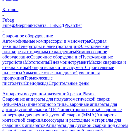
-
Каталог
-
Fubag
Fubag
Энергия
Ресанта
TTS
КЕДР
Karcher
-
Сварочное оборудование
Автомобильные компрессоры и манометры
Садовая
техника
Генераторы и электростанции
Электрические
плиткорезы с водяным охлаждением
Компрессорное
оборудование
Сварочное оборудование
Пуско-зарядные
устройства
Мотопомпы
Пневмоинструмент
Маски сварщика и
стекла к ним
Измерительный инструмент
Строительные
пылесосы
Алмазные отрезные диски
Сувенирная
продукция
Термоклеевые
пистолеты
Спецодежда
Строительные фены
-
Аппараты воздушно-плазменной резки Plasma
Сварочные аппараты для полуавтоматической сварки
(MIG/MAG) инверторного типа
Сварочные аппараты для
аргонодуговой сварки (TIG) инверторного типа
Сварочные
инверторы для ручной дуговой сварки (MMA)
Аппараты
контактной сварки
Аксессуары и расходные материалы для
сварочных аппаратов
Аппараты для дуговой сварки под слоем
флюса
Сварочные материалы для ручной, дуговой,