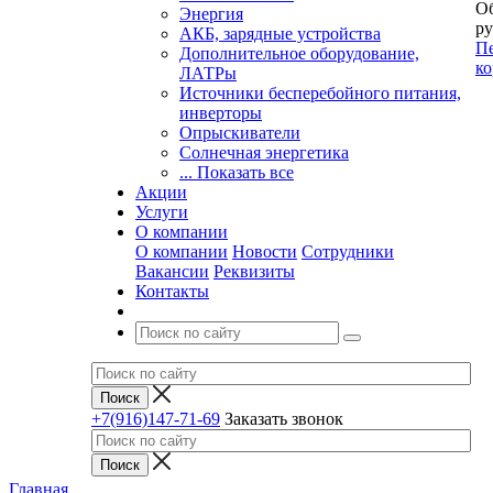
Об
Энергия
ру
АКБ, зарядные устройства
Пе
Дополнительное оборудование,
ко
ЛАТРы
Источники бесперебойного питания,
инверторы
Опрыскиватели
Солнечная энергетика
... Показать все
Акции
Услуги
О компании
О компании
Новости
Сотрудники
Вакансии
Реквизиты
Контакты
+7(916)147-71-69
Заказать звонок
Главная