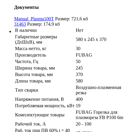
Документы
Manual_Plasma100T
Размер: 721,6 кб
31463
Размер: 174,9 кб
В наличии
Нет
Габаритные размеры
580 х 245 х 370
(ДхШхВ), мм
Масса нетто, кг
30
Производитель
FUBAG
Частота, Гц
50
Ширина товара, мм
245
Высота товара, мм
370
Длина товара, мм
580
Воздушно-плазменная
Тип сварки
резка
Напряжение питания, В
400
Потребляемая мощность, кВт
19
FUBAG Горелка для
Комплектующие товары
плазмореза FB P100 6m
Рабочий ток, А
20 - 100
Раб. ток при ПВ 60% t = 40