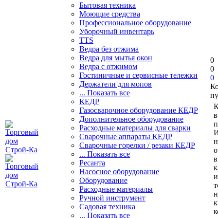
Бытовая техника
Моющие средства
Профессиональное оборудование
Уборочный инвентарь
TTS
Ведра без отжима
Ведра для мытья окон
0
Ведра с отжимом
0
Гостиничные и сервисные тележки
0
Держатели для мопов
К
... Показать все
пу
КЕДР
К
Газосварочное оборудование КЕДР
в
Дополнительное оборудование
п
Расходные материалы для сварки
И
Сварочные аппараты КЕДР
н
Сварочные горелки / резаки КЕДР
о
... Показать все
в
Ресанта
к
Насосное оборудование
и
Оборудование
т
Расходные материалы
н
Ручной инструмент
к
Садовая техника
к
... Показать все