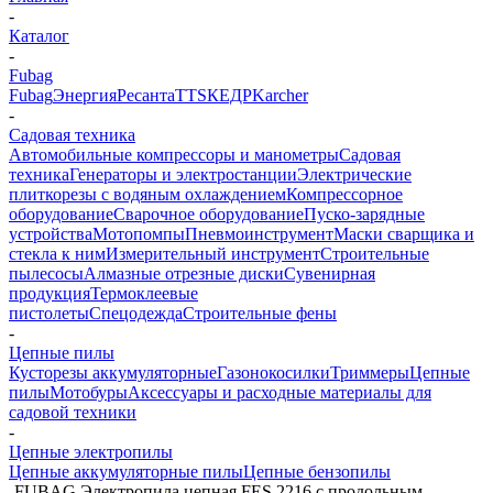
-
Каталог
-
Fubag
Fubag
Энергия
Ресанта
TTS
КЕДР
Karcher
-
Садовая техника
Автомобильные компрессоры и манометры
Садовая
техника
Генераторы и электростанции
Электрические
плиткорезы с водяным охлаждением
Компрессорное
оборудование
Сварочное оборудование
Пуско-зарядные
устройства
Мотопомпы
Пневмоинструмент
Маски сварщика и
стекла к ним
Измерительный инструмент
Строительные
пылесосы
Алмазные отрезные диски
Сувенирная
продукция
Термоклеевые
пистолеты
Спецодежда
Строительные фены
-
Цепные пилы
Кусторезы аккумуляторные
Газонокосилки
Триммеры
Цепные
пилы
Мотобуры
Аксессуары и расходные материалы для
садовой техники
-
Цепные электропилы
Цепные аккумуляторные пилы
Цепные бензопилы
-
FUBAG Электропила цепная FES 2216 с продольным