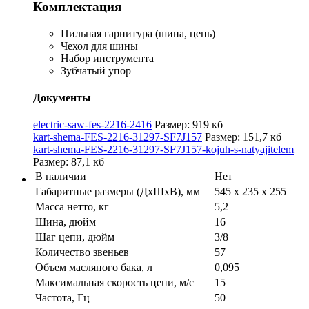
Комплектация
Пильная гарнитура (шина, цепь)
Чехол для шины
Набор инструмента
Зубчатый упор
Документы
electric-saw-fes-2216-2416
Размер: 919 кб
kart-shema-FES-2216-31297-SF7J157
Размер: 151,7 кб
kart-shema-FES-2216-31297-SF7J157-kojuh-s-natyajitelem
Размер: 87,1 кб
В наличии
Нет
Габаритные размеры (ДхШхВ), мм
545 х 235 х 255
Масса нетто, кг
5,2
Шина, дюйм
16
Шаг цепи, дюйм
3/8
Количество звеньев
57
Объем масляного бака, л
0,095
Максимальная скорость цепи, м/с
15
Частота, Гц
50