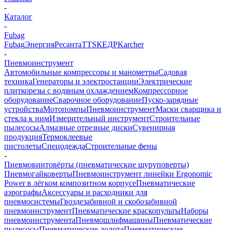
-
Каталог
-
Fubag
Fubag
Энергия
Ресанта
TTS
КЕДР
Karcher
-
Пневмоинструмент
Автомобильные компрессоры и манометры
Садовая
техника
Генераторы и электростанции
Электрические
плиткорезы с водяным охлаждением
Компрессорное
оборудование
Сварочное оборудование
Пуско-зарядные
устройства
Мотопомпы
Пневмоинструмент
Маски сварщика и
стекла к ним
Измерительный инструмент
Строительные
пылесосы
Алмазные отрезные диски
Сувенирная
продукция
Термоклеевые
пистолеты
Спецодежда
Строительные фены
-
Пневмовинтовёрты (пневматические шуруповерты)
Пневмогайковерты
Пневмоинструмент линейки Ergonomic
Power в лёгком композитном корпусе
Пневматические
аэрографы
Аксессуары и расходники для
пневмосистемы
Гвоздезабивной и скобозабивной
пневмоинструмент
Пневматические краскопульты
Наборы
пневмоинструмента
Пневмошлифмашины
Пневматические
пылесосы
Пневматические долота
Пневматические