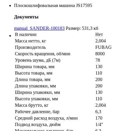
Плоскошлифовальная машина JS17595
Документы
manual_SANDER-100183
Размер: 531,3 кб
В наличии
Нет
Масса нетто, кг
2,004
Производитель
FUBAG
Скорость вращения, об/мин
8000
Уровень шума, дБ (7м)
78
Ширина товара, мм
130
Высота товара, мм
110
Длина товара, мм
200
Длина упаковки, мм
200
Ширина упаковки, мм
130
Высота упаковки, мм
110
Масса брутто, кг
2,004
Рабочее давление, бар
6,3
Средний расход воздуха, л/мин
170
Подвод воздуха, дюйм
1/4"
Максимальное давление, бар
6,3