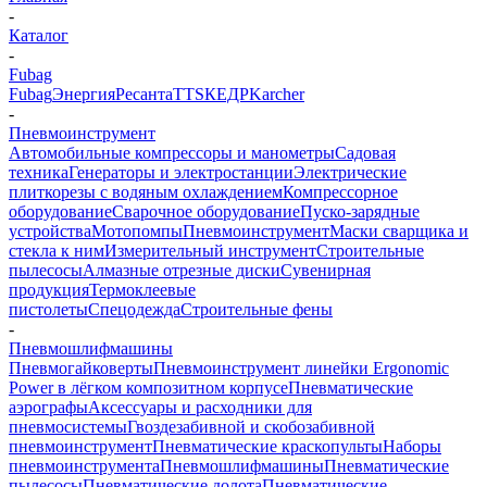
-
Каталог
-
Fubag
Fubag
Энергия
Ресанта
TTS
КЕДР
Karcher
-
Пневмоинструмент
Автомобильные компрессоры и манометры
Садовая
техника
Генераторы и электростанции
Электрические
плиткорезы с водяным охлаждением
Компрессорное
оборудование
Сварочное оборудование
Пуско-зарядные
устройства
Мотопомпы
Пневмоинструмент
Маски сварщика и
стекла к ним
Измерительный инструмент
Строительные
пылесосы
Алмазные отрезные диски
Сувенирная
продукция
Термоклеевые
пистолеты
Спецодежда
Строительные фены
-
Пневмошлифмашины
Пневмогайковерты
Пневмоинструмент линейки Ergonomic
Power в лёгком композитном корпусе
Пневматические
аэрографы
Аксессуары и расходники для
пневмосистемы
Гвоздезабивной и скобозабивной
пневмоинструмент
Пневматические краскопульты
Наборы
пневмоинструмента
Пневмошлифмашины
Пневматические
пылесосы
Пневматические долота
Пневматические