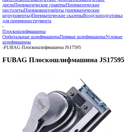
дрели
Пневматические гравёры
Пневматические
пистолеты
Пневмовинтовёрты (пневматические
шуруповерты)
Пневматические скалеры
Воздухоподготовка
для пневмоинструмента
-
Плоскошлифмашины
Орбитальные шлифмашины
Прямые шлифмашины
Угловые
шлифмашины
-
FUBAG Плоскошлифмашина JS17595
FUBAG Плоскошлифмашина JS17595