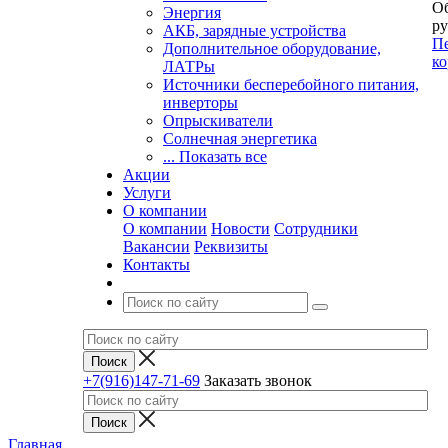
Об
Энергия
ру
АКБ, зарядные устройства
Пе
Дополнительное оборудование,
ко
ЛАТРы
Источники бесперебойного питания,
инверторы
Опрыскиватели
Солнечная энергетика
... Показать все
Акции
Услуги
О компании
О компании
Новости
Сотрудники
Вакансии
Реквизиты
Контакты
+7(916)147-71-69
Заказать звонок
Главная