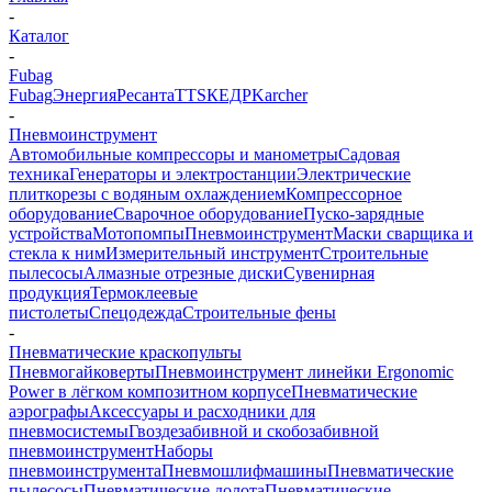
-
Каталог
-
Fubag
Fubag
Энергия
Ресанта
TTS
КЕДР
Karcher
-
Пневмоинструмент
Автомобильные компрессоры и манометры
Садовая
техника
Генераторы и электростанции
Электрические
плиткорезы с водяным охлаждением
Компрессорное
оборудование
Сварочное оборудование
Пуско-зарядные
устройства
Мотопомпы
Пневмоинструмент
Маски сварщика и
стекла к ним
Измерительный инструмент
Строительные
пылесосы
Алмазные отрезные диски
Сувенирная
продукция
Термоклеевые
пистолеты
Спецодежда
Строительные фены
-
Пневматические краскопульты
Пневмогайковерты
Пневмоинструмент линейки Ergonomic
Power в лёгком композитном корпусе
Пневматические
аэрографы
Аксессуары и расходники для
пневмосистемы
Гвоздезабивной и скобозабивной
пневмоинструмент
Наборы
пневмоинструмента
Пневмошлифмашины
Пневматические
пылесосы
Пневматические долота
Пневматические