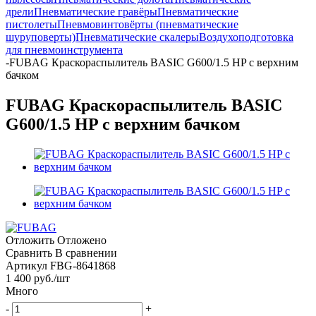
дрели
Пневматические гравёры
Пневматические
пистолеты
Пневмовинтовёрты (пневматические
шуруповерты)
Пневматические скалеры
Воздухоподготовка
для пневмоинструмента
-
FUBAG Краскораспылитель BASIC G600/1.5 HP с верхним
бачком
FUBAG Краскораспылитель BASIC
G600/1.5 HP с верхним бачком
Отложить
Отложено
Сравнить
В сравнении
Артикул
FBG-8641868
1 400
руб.
/шт
Много
-
+