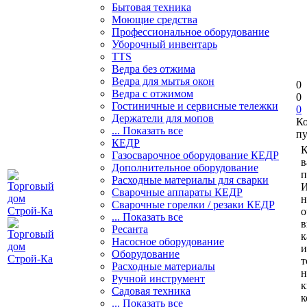
Бытовая техника
Моющие средства
Профессиональное оборудование
Уборочный инвентарь
TTS
Ведра без отжима
Ведра для мытья окон
0
Ведра с отжимом
0
Гостиничные и сервисные тележки
0
Держатели для мопов
К
... Показать все
пу
КЕДР
К
Газосварочное оборудование КЕДР
в
Дополнительное оборудование
п
Расходные материалы для сварки
И
Сварочные аппараты КЕДР
н
Сварочные горелки / резаки КЕДР
о
... Показать все
в
Ресанта
к
Насосное оборудование
и
Оборудование
т
Расходные материалы
н
Ручной инструмент
к
Садовая техника
к
... Показать все