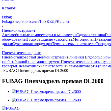
-
Каталог
-
Fubag
Fubag
Энергия
Ресанта
TTS
КЕДР
Karcher
-
Пневмоинструмент
Автомобильные компрессоры и манометры
Садовая техника
Ген
оборудование
Пуско-зарядные устройства
Мотопомпы
Пневмоин
диски
Сувенирная продукция
Термоклеевые пистолеты
Спецоде
-
Пневматические дрели
Пневмогайковерты
Пневмоинструмент линейки Ergonomic Powe
скобозабивной пневмоинструмент
Пневматические краскопуль
гравёры
Пневматические пистолеты
Пневмовинтовёрты (пневма
-
FUBAG Пневмодрель прямая DL2600
FUBAG Пневмодрель прямая DL2600