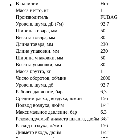
В наличии
Нет
Масса нетто, кг
1
Производитель
FUBAG
Уровень шума, дБ (7м)
92,7
Ширина товара, мм
50
Высота товара, мм
80
Длина товара, мм
230
Длина упаковки, мм
230
Ширина упаковки, мм
50
Высота упаковки, мм
80
Масса брутто, кг
1
Число оборотов, об/мин
2600
Уровень шума, дб
92.7
Рабочее давление, бар
6,3
Средний расход воздуха, л/мин
156
Подвод воздуха, дюйм
1/4"
Максимальное давление, бар
6,3
Рекомендуемый диаметр шланга, дюйм
3/8"
Расход воздуха, л/мин
156
Диаметр входа, дюйм
1/4"