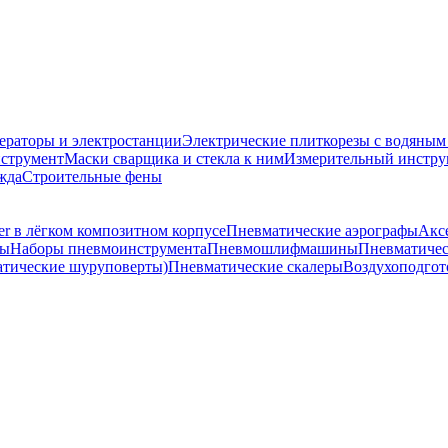
ераторы и электростанции
Электрические плиткорезы с водяны
струмент
Маски сварщика и стекла к ним
Измерительный инстру
жда
Строительные фены
r в лёгком композитном корпусе
Пневматические аэрографы
Акс
ты
Наборы пневмоинструмента
Пневмошлифмашины
Пневматичес
тические шуруповерты)
Пневматические скалеры
Воздухоподгот