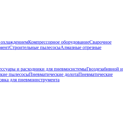
м охлаждением
Компрессорное оборудование
Сварочное
мент
Строительные пылесосы
Алмазные отрезные
ессуары и расходники для пневмосистемы
Гвоздезабивной и
кие пылесосы
Пневматические долота
Пневматические
овка для пневмоинструмента