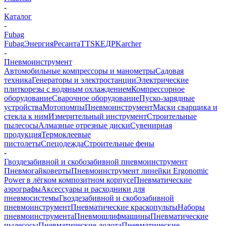
-
Каталог
-
Fubag
Fubag
Энергия
Ресанта
TTS
КЕДР
Karcher
-
Пневмоинструмент
Автомобильные компрессоры и манометры
Садовая
техника
Генераторы и электростанции
Электрические
плиткорезы с водяным охлаждением
Компрессорное
оборудование
Сварочное оборудование
Пуско-зарядные
устройства
Мотопомпы
Пневмоинструмент
Маски сварщика и
стекла к ним
Измерительный инструмент
Строительные
пылесосы
Алмазные отрезные диски
Сувенирная
продукция
Термоклеевые
пистолеты
Спецодежда
Строительные фены
-
Гвоздезабивной и скобозабивной пневмоинструмент
Пневмогайковерты
Пневмоинструмент линейки Ergonomic
Power в лёгком композитном корпусе
Пневматические
аэрографы
Аксессуары и расходники для
пневмосистемы
Гвоздезабивной и скобозабивной
пневмоинструмент
Пневматические краскопульты
Наборы
пневмоинструмента
Пневмошлифмашины
Пневматические
пылесосы
Пневматические долота
Пневматические