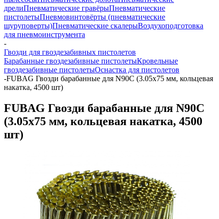
дрели
Пневматические гравёры
Пневматические
пистолеты
Пневмовинтовёрты (пневматические
шуруповерты)
Пневматические скалеры
Воздухоподготовка
для пневмоинструмента
-
Гвозди для гвоздезабивных пистолетов
Барабанные гвоздезабивные пистолеты
Кровельные
гвоздезабивные пистолеты
Оснастка для пистолетов
-
FUBAG Гвозди барабанные для N90C (3.05x75 мм, кольцевая
накатка, 4500 шт)
FUBAG Гвозди барабанные для N90C
(3.05x75 мм, кольцевая накатка, 4500
шт)