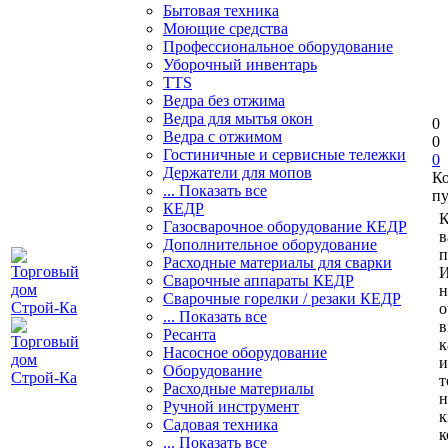
Бытовая техника
Моющие средства
Профессиональное оборудование
Уборочный инвентарь
TTS
Ведра без отжима
Ведра для мытья окон
0
Ведра с отжимом
0
Гостиничные и сервисные тележки
0
Держатели для мопов
К
... Показать все
пу
КЕДР
К
Газосварочное оборудование КЕДР
в
Дополнительное оборудование
п
Расходные материалы для сварки
И
Сварочные аппараты КЕДР
н
Сварочные горелки / резаки КЕДР
о
... Показать все
в
Ресанта
к
Насосное оборудование
и
Оборудование
т
Расходные материалы
н
Ручной инструмент
к
Садовая техника
к
... Показать все