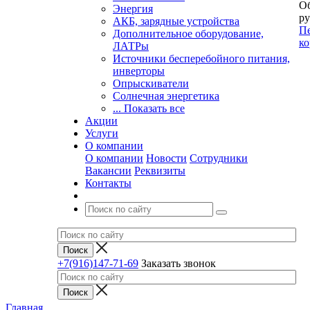
Об
Энергия
ру
АКБ, зарядные устройства
Пе
Дополнительное оборудование,
ко
ЛАТРы
Источники бесперебойного питания,
инверторы
Опрыскиватели
Солнечная энергетика
... Показать все
Акции
Услуги
О компании
О компании
Новости
Сотрудники
Вакансии
Реквизиты
Контакты
+7(916)147-71-69
Заказать звонок
Главная