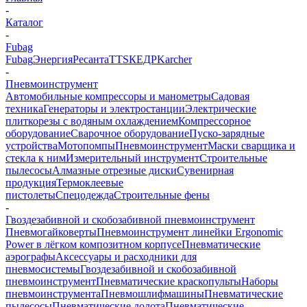
-
Каталог
-
Fubag
Fubag
Энергия
Ресанта
TTS
КЕДР
Karcher
-
Пневмоинструмент
Автомобильные компрессоры и манометры
Садовая
техника
Генераторы и электростанции
Электрические
плиткорезы с водяным охлаждением
Компрессорное
оборудование
Сварочное оборудование
Пуско-зарядные
устройства
Мотопомпы
Пневмоинструмент
Маски сварщика и
стекла к ним
Измерительный инструмент
Строительные
пылесосы
Алмазные отрезные диски
Сувенирная
продукция
Термоклеевые
пистолеты
Спецодежда
Строительные фены
-
Гвоздезабивной и скобозабивной пневмоинструмент
Пневмогайковерты
Пневмоинструмент линейки Ergonomic
Power в лёгком композитном корпусе
Пневматические
аэрографы
Аксессуары и расходники для
пневмосистемы
Гвоздезабивной и скобозабивной
пневмоинструмент
Пневматические краскопульты
Наборы
пневмоинструмента
Пневмошлифмашины
Пневматические
пылесосы
Пневматические долота
Пневматические