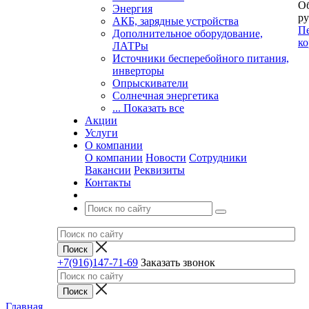
Об
Энергия
ру
АКБ, зарядные устройства
Пе
Дополнительное оборудование,
ко
ЛАТРы
Источники бесперебойного питания,
инверторы
Опрыскиватели
Солнечная энергетика
... Показать все
Акции
Услуги
О компании
О компании
Новости
Сотрудники
Вакансии
Реквизиты
Контакты
+7(916)147-71-69
Заказать звонок
Главная