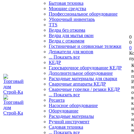
Бытовая техника
Моющие средства
Профессиональное оборудование
Уборочный инвентарь
TTS
Ведра без отжима
Ведра для мытья окон
0
Ведра с отжимом
0
Гостиничные и сервисные тележки
0
Держатели для мопов
К
... Показать все
пу
КЕДР
К
Газосварочное оборудование КЕДР
в
Дополнительное оборудование
п
Расходные материалы для сварки
И
Сварочные аппараты КЕДР
н
Сварочные горелки / резаки КЕДР
о
... Показать все
в
Ресанта
к
Насосное оборудование
и
Оборудование
т
Расходные материалы
н
Ручной инструмент
к
Садовая техника
к
... Показать все