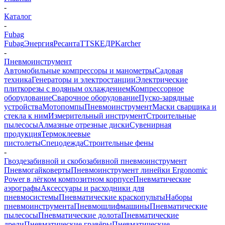
-
Каталог
-
Fubag
Fubag
Энергия
Ресанта
TTS
КЕДР
Karcher
-
Пневмоинструмент
Автомобильные компрессоры и манометры
Садовая
техника
Генераторы и электростанции
Электрические
плиткорезы с водяным охлаждением
Компрессорное
оборудование
Сварочное оборудование
Пуско-зарядные
устройства
Мотопомпы
Пневмоинструмент
Маски сварщика и
стекла к ним
Измерительный инструмент
Строительные
пылесосы
Алмазные отрезные диски
Сувенирная
продукция
Термоклеевые
пистолеты
Спецодежда
Строительные фены
-
Гвоздезабивной и скобозабивной пневмоинструмент
Пневмогайковерты
Пневмоинструмент линейки Ergonomic
Power в лёгком композитном корпусе
Пневматические
аэрографы
Аксессуары и расходники для
пневмосистемы
Пневматические краскопульты
Наборы
пневмоинструмента
Пневмошлифмашины
Пневматические
пылесосы
Пневматические долота
Пневматические
дрели
Пневматические гравёры
Пневматические