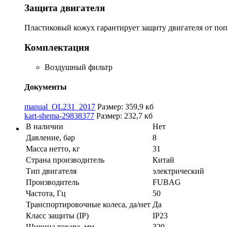
Защита двигателя
Пластиковый кожух гарантирует защиту двигателя от попа
Комплектация
Воздушный фильтр
Документы
manual_OL231_2017
Размер: 359,9 кб
kart-shema-29838377
Размер: 232,7 кб
В наличии
Нет
Давление, бар
8
Масса нетто, кг
31
Страна производитель
Китай
Тип двигателя
электрический
Производитель
FUBAG
Частота, Гц
50
Транспортировочные колеса, да/нет
Да
Класс защиты (IP)
IP23
Ширина товара, мм
320