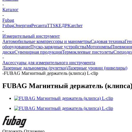
-
Каталог
-
Fubag
Fubag
Энергия
Ресанта
TTS
КЕДР
Karcher
-
Измерительный инструмент
Автомобильные компрессоры и манометры
Садовая техника
Ген
оборудование
Пуско-зарядные устройства
Мотопомпы
Пневмоин
диски
Сувенирная продукция
Термоклеевые пистолеты
Спецоде
-
Аксессуары для измерительного инструмента
Лазерные дальномеры (рулетки)
Лазерные уровни (нивелиры)
-
FUBAG Магнитный держатель (клипса) L-clip
FUBAG Магнитный держатель (клипса) 
Отложить
Отложено