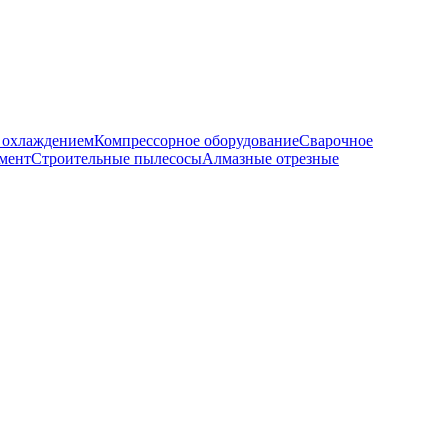
м охлаждением
Компрессорное оборудование
Сварочное
мент
Строительные пылесосы
Алмазные отрезные