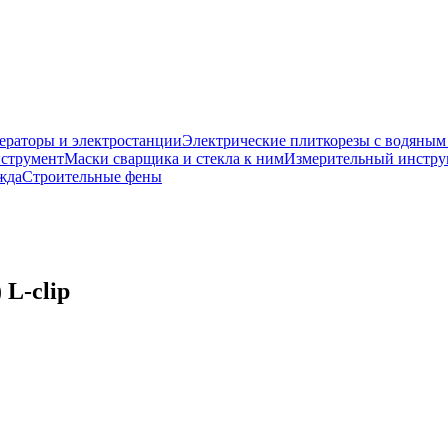
ераторы и электростанции
Электрические плиткорезы с водяны
струмент
Маски сварщика и стекла к ним
Измерительный инстру
жда
Строительные фены
L-clip