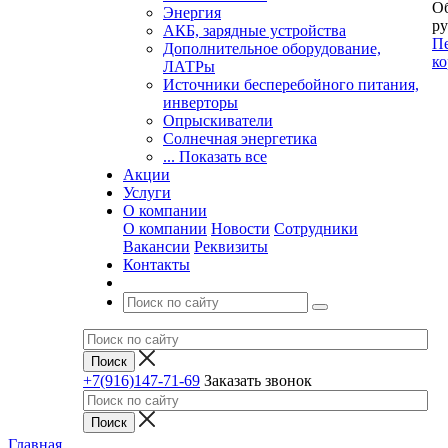
Об
Энергия
ру
АКБ, зарядные устройства
Пе
Дополнительное оборудование,
ко
ЛАТРы
Источники бесперебойного питания,
инверторы
Опрыскиватели
Солнечная энергетика
... Показать все
Акции
Услуги
О компании
О компании
Новости
Сотрудники
Вакансии
Реквизиты
Контакты
+7(916)147-71-69
Заказать звонок
Главная