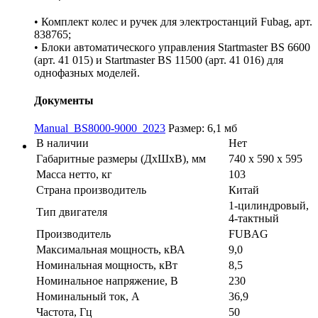
• Комплект колес и ручек для электростанций Fubag, арт.
838765;
• Блоки автоматического управления Startmaster BS 6600
(арт. 41 015) и Startmaster BS 11500 (арт. 41 016) для
однофазных моделей.
Документы
Manual_BS8000-9000_2023
Размер: 6,1 мб
В наличии
Нет
Габаритные размеры (ДхШхВ), мм
740 x 590 x 595
Масса нетто, кг
103
Страна производитель
Китай
1-цилиндровый,
Тип двигателя
4-тактный
Производитель
FUBAG
Максимальная мощность, кВА
9,0
Номинальная мощность, кВт
8,5
Номинальное напряжение, В
230
Номинальный ток, A
36,9
Частота, Гц
50