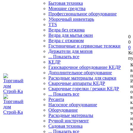
Бытовая техника
Моющие средства
Профессиональное оборудование
Уборочный инвентарь
TTS
Ведра без отжима
Ведра для мытья окон
0
Ведра с отжимом
0
Гостиничные и сервисные тележки
0
Держатели для мопов
К
... Показать все
пу
КЕДР
К
Газосварочное оборудование КЕДР
в
Дополнительное оборудование
п
Расходные материалы для сварки
И
Сварочные аппараты КЕДР
н
Сварочные горелки / резаки КЕДР
о
... Показать все
в
Ресанта
к
Насосное оборудование
и
Оборудование
т
Расходные материалы
н
Ручной инструмент
к
Садовая техника
к
... Показать все