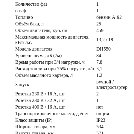
Количество фаз
1
cos ф
1
Топливо
бензин А-92
Объём бака, л
25
Объём двигателя, куб. см
459
Максимальная мощность двигателя,
13,2 / 18
кВт/ л.с.
Модель двигателя
DH550
Уровень шума, дБ (7м)
84
Время работы при 3/4 нагрузки, ч
7,8
Расход топлива при 75% нагрузки, л/ч
3,1
Объем масляного картера, л
1,2
ручной /
Запуск
электростартер
Розетка 230 В / 16 А, шт
2
Розетка 230 В / 32 А, шт
1
Розетка 400 В / 16 А, шт
нет
Транспортировочные колеса, да/нет
опция
Класс защиты (IP)
IP23
Ширина товара, мм
534
Высота товара, мм
571