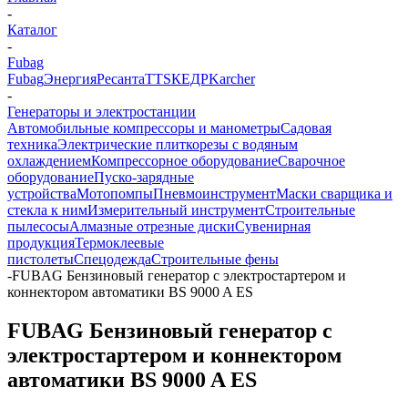
-
Каталог
-
Fubag
Fubag
Энергия
Ресанта
TTS
КЕДР
Karcher
-
Генераторы и электростанции
Автомобильные компрессоры и манометры
Садовая
техника
Электрические плиткорезы с водяным
охлаждением
Компрессорное оборудование
Сварочное
оборудование
Пуско-зарядные
устройства
Мотопомпы
Пневмоинструмент
Маски сварщика и
стекла к ним
Измерительный инструмент
Строительные
пылесосы
Алмазные отрезные диски
Сувенирная
продукция
Термоклеевые
пистолеты
Спецодежда
Строительные фены
-
FUBAG Бензиновый генератор с электростартером и
коннектором автоматики BS 9000 A ES
FUBAG Бензиновый генератор с
электростартером и коннектором
автоматики BS 9000 A ES