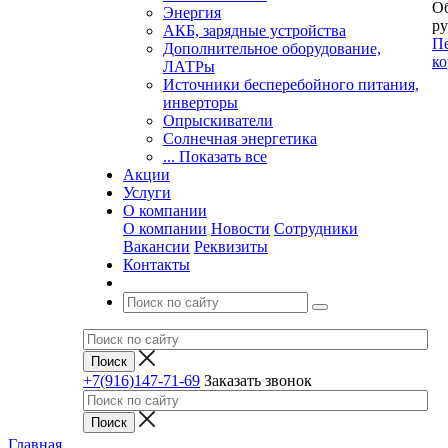
Об
Энергия
ру
АКБ, зарядные устройства
Пе
Дополнительное оборудование,
ко
ЛАТРы
Источники бесперебойного питания,
инверторы
Опрыскиватели
Солнечная энергетика
... Показать все
Акции
Услуги
О компании
О компании
Новости
Сотрудники
Вакансии
Реквизиты
Контакты
+7(916)147-71-69
Заказать звонок
Главная