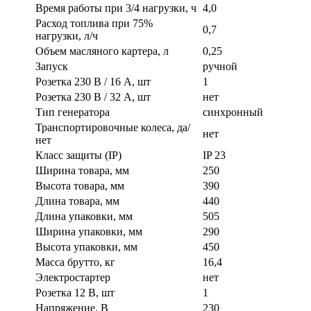
Время работы при 3/4 нагрузки, ч
4,0
Расход топлива при 75%
0,7
нагрузки, л/ч
Объем масляного картера, л
0,25
Запуск
ручной
Розетка 230 В / 16 А, шт
1
Розетка 230 В / 32 А, шт
нет
Тип генератора
синхронный
Транспортировочные колеса, да/
нет
нет
Класс защиты (IP)
IP 23
Ширина товара, мм
250
Высота товара, мм
390
Длина товара, мм
440
Длина упаковки, мм
505
Ширина упаковки, мм
290
Высота упаковки, мм
450
Масса брутто, кг
16,4
Электростартер
нет
Розетка 12 В, шт
1
Напряжение, В
230