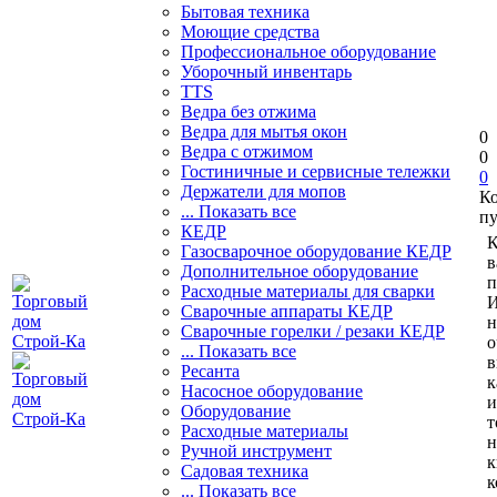
Бытовая техника
Моющие средства
Профессиональное оборудование
Уборочный инвентарь
TTS
Ведра без отжима
Ведра для мытья окон
0
Ведра с отжимом
0
Гостиничные и сервисные тележки
0
Держатели для мопов
К
... Показать все
пу
КЕДР
К
Газосварочное оборудование КЕДР
в
Дополнительное оборудование
п
Расходные материалы для сварки
И
Сварочные аппараты КЕДР
н
Сварочные горелки / резаки КЕДР
о
... Показать все
в
Ресанта
к
Насосное оборудование
и
Оборудование
т
Расходные материалы
н
Ручной инструмент
к
Садовая техника
к
... Показать все