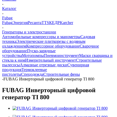
-
Каталог
-
Fubag
Fubag
Энергия
Ресанта
TTS
КЕДР
Karcher
-
Генераторы и электростанции
Автомобильные компрессоры и манометры
Садовая
техника
Электрические плиткорезы с водяным
охлаждением
Компрессорное оборудование
Сварочное
оборудование
Пуско-зарядные
устройства
Мотопомпы
Пневмоинструмент
Маски сварщика и
стекла к ним
Измерительный инструмент
Строительные
пылесосы
Алмазные отрезные диски
Сувенирная
продукция
Термоклеевые
пистолеты
Спецодежда
Строительные фены
-
FUBAG Инверторный цифровой генератор TI 800
FUBAG Инверторный цифровой
генератор TI 800