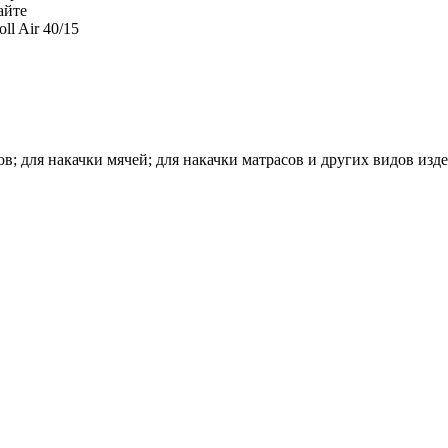
айте
l Air 40/15
в; для накачки мячей; для накачки матрасов и других видов изд