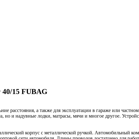
r 40/15 FUBAG
ие расстояния, а также для эксплуатации в гараже или частном 
та, но и надувные лодки, матрасы, мячи и многое другое. Устро
аллический корпус с металлической ручкой. Автомобильный ком
бортовой сети автомобиля. Длины проводов достаточно для раб