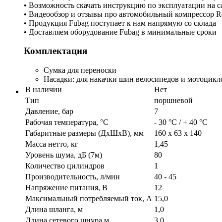
• Возможность скачать инструкцию по эксплуатации на с
• Видеообзор и отзывы про автомобильный компрессор Rol
• Продукция Fubag поступает к нам напрямую со склада
• Доставляем оборудование Fubag в минимальные сроки
Комплектация
Сумка для переноски
Насадки: для накачки шин велосипедов и мотоцикло
В наличии
Нет
Тип
поршневой
Давление, бар
7
Рабочая температура, °C
- 30 °C / + 40 °C
Габаритные размеры (ДхШхВ), мм
160 x 63 x 140
Масса нетто, кг
1,45
Уровень шума, дБ (7м)
80
Количество цилиндров
1
Производительность, л/мин
40 - 45
Напряжение питания, В
12
Максимальный потребляемый ток, А
15,0
Длина шланга, м
1,0
Длина сетевого шнура,м
3,0