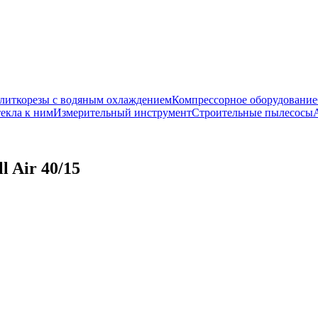
литкорезы с водяным охлаждением
Компрессорное оборудование
екла к ним
Измерительный инструмент
Строительные пылесосы
 Air 40/15