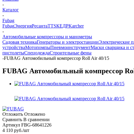
-
Каталог
-
Fubag
Fubag
Энергия
Ресанта
TTS
КЕДР
Karcher
-
Автомобильные компрессоры и манометры
Садовая техника
Генераторы и электростанции
Электрические п
устройства
Мотопомпы
Пневмоинструмент
Маски сварщика и ст
пистолеты
Спецодежда
Строительные фены
-
FUBAG Автомобильный компрессор Roll Air 40/15
FUBAG Автомобильный компрессор Roll
Отложить
Отложено
Сравнить
В сравнении
Артикул
FBG-68641226
4 110
руб.
/шт