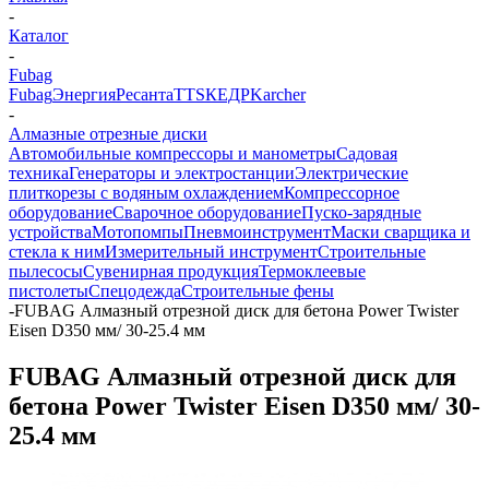
-
Каталог
-
Fubag
Fubag
Энергия
Ресанта
TTS
КЕДР
Karcher
-
Алмазные отрезные диски
Автомобильные компрессоры и манометры
Садовая
техника
Генераторы и электростанции
Электрические
плиткорезы с водяным охлаждением
Компрессорное
оборудование
Сварочное оборудование
Пуско-зарядные
устройства
Мотопомпы
Пневмоинструмент
Маски сварщика и
стекла к ним
Измерительный инструмент
Строительные
пылесосы
Сувенирная продукция
Термоклеевые
пистолеты
Спецодежда
Строительные фены
-
FUBAG Алмазный отрезной диск для бетона Power Twister
Eisen D350 мм/ 30-25.4 мм
FUBAG Алмазный отрезной диск для
бетона Power Twister Eisen D350 мм/ 30-
25.4 мм