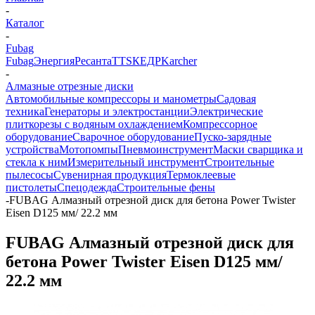
-
Каталог
-
Fubag
Fubag
Энергия
Ресанта
TTS
КЕДР
Karcher
-
Алмазные отрезные диски
Автомобильные компрессоры и манометры
Садовая
техника
Генераторы и электростанции
Электрические
плиткорезы с водяным охлаждением
Компрессорное
оборудование
Сварочное оборудование
Пуско-зарядные
устройства
Мотопомпы
Пневмоинструмент
Маски сварщика и
стекла к ним
Измерительный инструмент
Строительные
пылесосы
Сувенирная продукция
Термоклеевые
пистолеты
Спецодежда
Строительные фены
-
FUBAG Алмазный отрезной диск для бетона Power Twister
Eisen D125 мм/ 22.2 мм
FUBAG Алмазный отрезной диск для
бетона Power Twister Eisen D125 мм/
22.2 мм