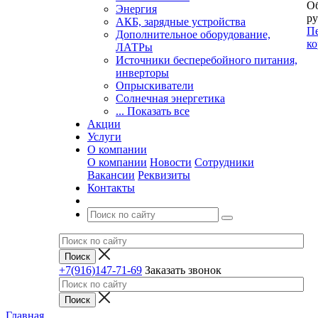
Об
Энергия
ру
АКБ, зарядные устройства
Пе
Дополнительное оборудование,
ко
ЛАТРы
Источники бесперебойного питания,
инверторы
Опрыскиватели
Солнечная энергетика
... Показать все
Акции
Услуги
О компании
О компании
Новости
Сотрудники
Вакансии
Реквизиты
Контакты
+7(916)147-71-69
Заказать звонок
Главная