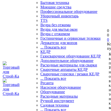
Бытовая техника
Моющие средства
Профессиональное оборудование
Уборочный инвентарь
TTS
Ведра без отжима
Ведра для мытья окон
0
Ведра с отжимом
0
Гостиничные и сервисные тележки
0
Держатели для мопов
К
... Показать все
пу
КЕДР
К
Газосварочное оборудование КЕДР
в
Дополнительное оборудование
п
Расходные материалы для сварки
И
Сварочные аппараты КЕДР
н
Сварочные горелки / резаки КЕДР
о
... Показать все
в
Ресанта
к
Насосное оборудование
и
Оборудование
т
Расходные материалы
н
Ручной инструмент
к
Садовая техника
к
... Показать все