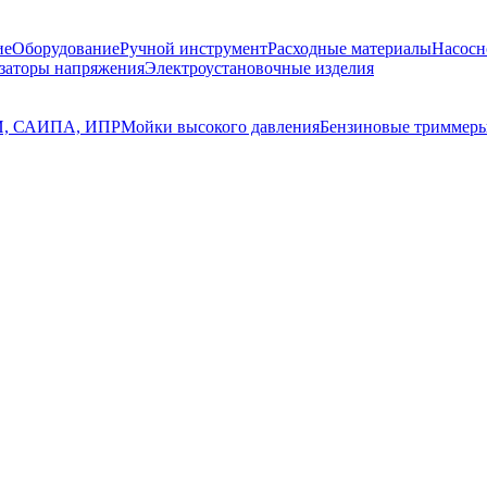
ие
Оборудование
Ручной инструмент
Расходные материалы
Насосн
заторы напряжения
Электроустановочные изделия
, САИПА, ИПР
Мойки высокого давления
Бензиновые триммер