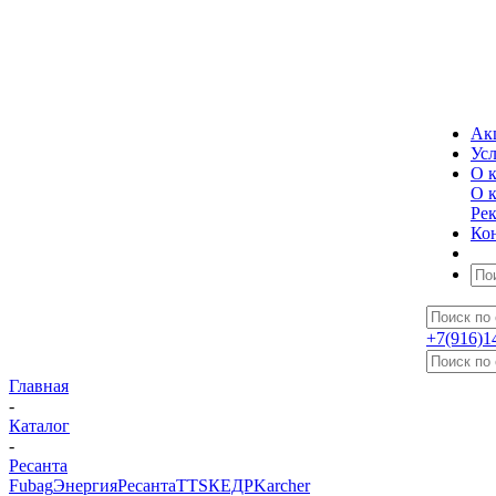
Ак
Ус
О 
О 
Ре
Ко
+7(916)1
Главная
-
Каталог
-
Ресанта
Fubag
Энергия
Ресанта
TTS
КЕДР
Karcher