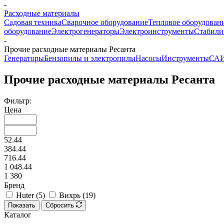
-
Расходные материалы
Садовая техника
Сварочное оборудование
Тепловое оборудован
оборудование
Электрогенераторы
Электроинструменты
Стабили
-
Прочие расходные материалы Ресанта
Генераторы
Бензопилы и электропилы
Насосы
Инструменты
САИ
Прочие расходные материалы Ресанта
Фильтр:
Цена
52.44
384.44
716.44
1 048.44
1 380
Бренд
Huter (
5
)
Вихрь (
19
)
Показать
Сбросить
Каталог