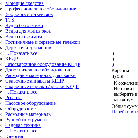
Моющие средства
Профессиональное оборудование
Уборочный инвентарь
TTS
Ведра без отжима
Ведра для мытья окон
Ведра с отжимом
Гостиничные и сервисные тележки
Держатели для мопов
... Показать все
0
КЕДР
0
Газосварочное оборудование КЕДР
0
Дополнительное оборудование
Корзина
Расходные материалы для сварки
пуста
Сварочные аппараты КЕДР
К сожалени
Сварочные горелки / резаки КЕДР
Исправить 
... Показать все
выберите в
Ресанта
корзину».
Насосное оборудование
Общая сумм
Оборудование
Перейти в к
Расходные материалы
Ручной инструмент
Садовая техника
... Показать все
Энергия