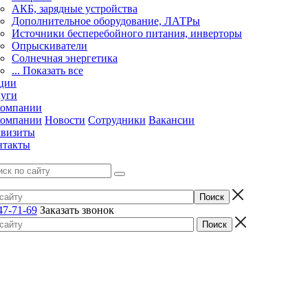
АКБ, зарядные устройства
Дополнительное оборудование, ЛАТРы
Источники бесперебойного питания, инверторы
Опрыскиватели
Солнечная энергетика
... Показать все
ции
луги
компании
компании
Новости
Сотрудники
Вакансии
квизиты
нтакты
47-71-69
Заказать звонок