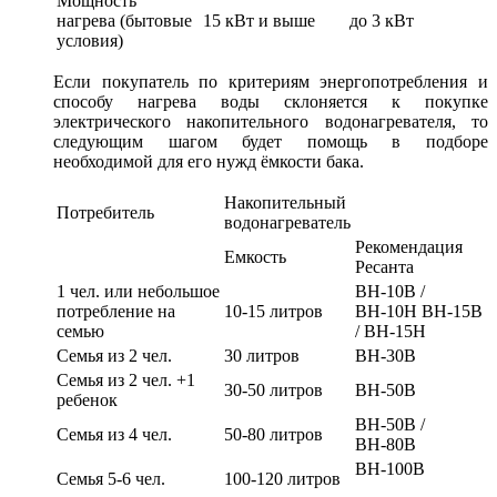
Мощность
нагрева (бытовые
15 кВт и выше
до 3 кВт
условия)
Если покупатель по критериям энергопотребления и
способу нагрева воды склоняется к покупке
электрического накопительного водонагревателя, то
следующим шагом будет помощь в подборе
необходимой для его нужд ёмкости бака.
Накопительный
Потребитель
водонагреватель
Рекомендация
Емкость
Ресанта
1 чел. или небольшое
ВН-10В /
потребление на
10-15 литров
ВН-10Н ВН-15В
семью
/ ВН-15Н
Семья из 2 чел.
30 литров
ВН-30В
Семья из 2 чел. +1
30-50 литров
ВН-50В
ребенок
ВН-50В /
Семья из 4 чел.
50-80 литров
ВН-80В
ВН-100В
Семья 5-6 чел.
100-120 литров