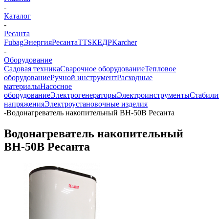
-
Каталог
-
Ресанта
Fubag
Энергия
Ресанта
TTS
КЕДР
Karcher
-
Оборудование
Садовая техника
Сварочное оборудование
Тепловое
оборудование
Ручной инструмент
Расходные
материалы
Насосное
оборудование
Электрогенераторы
Электроинструменты
Стабили
напряжения
Электроустановочные изделия
-
Водонагреватель накопительный ВН-50В Ресанта
Водонагреватель накопительный
ВН-50В Ресанта