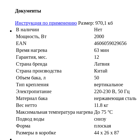
Документы
Инструкция по применению
Размер: 970,1 кб
В наличии
Нет
Мощность, Вт
2000
EAN
4606059029656
Время нагрева
63 мин
Гарантия, мес.
12
Страна бренда
Латвия
Страна производства
Китай
Объем бака, л
50
Тип крепления
вертикальное
Электропитание
220-230 В, 50 Гц
Материал бака
нержавеющая сталь
Вес нетто
11.8 кг
Максимальная температура нагрева
До 75 °С
Подвод воды
снизу
Форма
плоская
Размеры в коробке
44 х 26 х 87