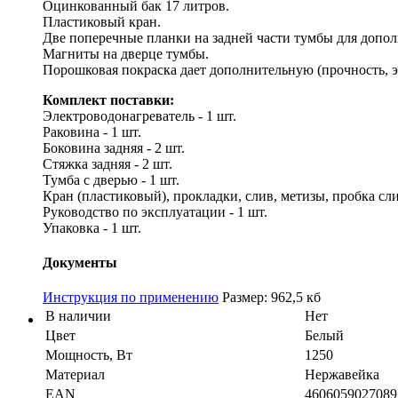
Оцинкованный бак 17 литров.
Пластиковый кран.
Две поперечные планки на задней части тумбы для допо
Магниты на дверце тумбы.
Порошковая покраска дает дополнительную (прочность, эк
Комплект поставки:
Электроводонагреватель - 1 шт.
Раковина - 1 шт.
Боковина задняя - 2 шт.
Стяжка задняя - 2 шт.
Тумба с дверью - 1 шт.
Кран (пластиковый), прокладки, слив, метизы, пробка слив
Руководство по эксплуатации - 1 шт.
Упаковка - 1 шт.
Документы
Инструкция по применению
Размер: 962,5 кб
В наличии
Нет
Цвет
Белый
Мощность, Вт
1250
Материал
Нержавейка
EAN
4606059027089