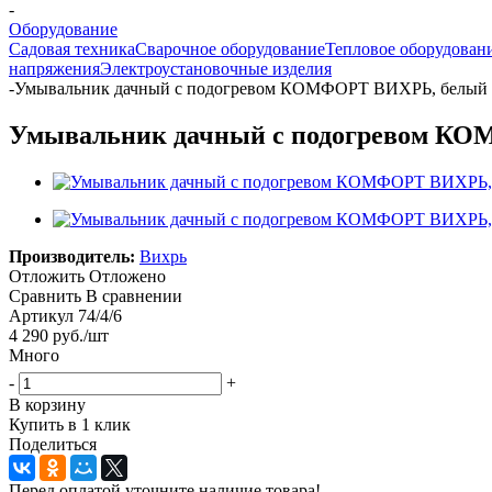
-
Оборудование
Садовая техника
Сварочное оборудование
Тепловое оборудован
напряжения
Электроустановочные изделия
-
Умывальник дачный с подогревом КОМФОРТ ВИХРЬ, белый
Умывальник дачный с подогревом К
Производитель:
Вихрь
Отложить
Отложено
Сравнить
В сравнении
Артикул
74/4/6
4 290
руб.
/шт
Много
-
+
В корзину
Купить в 1 клик
Поделиться
Перед оплатой уточните наличие товара!