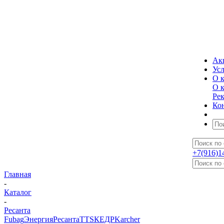
Ак
Ус
О 
О 
Ре
Ко
+7(916)1
Главная
-
Каталог
-
Ресанта
Fubag
Энергия
Ресанта
TTS
КЕДР
Karcher