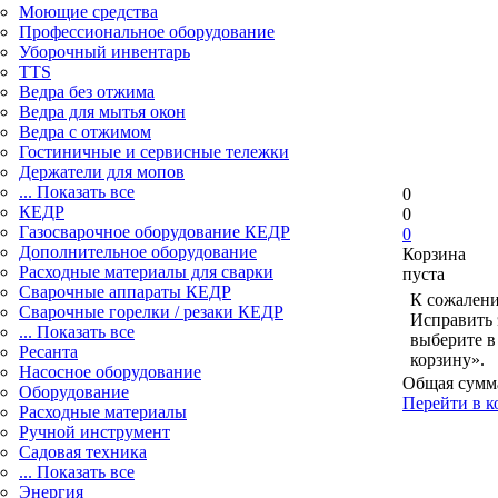
Моющие средства
Профессиональное оборудование
Уборочный инвентарь
TTS
Ведра без отжима
Ведра для мытья окон
Ведра с отжимом
Гостиничные и сервисные тележки
Держатели для мопов
... Показать все
0
КЕДР
0
Газосварочное оборудование КЕДР
0
Дополнительное оборудование
Корзина
Расходные материалы для сварки
пуста
Сварочные аппараты КЕДР
К сожалени
Сварочные горелки / резаки КЕДР
Исправить 
... Показать все
выберите в
Ресанта
корзину».
Насосное оборудование
Общая сумм
Оборудование
Перейти в к
Расходные материалы
Ручной инструмент
Садовая техника
... Показать все
Энергия