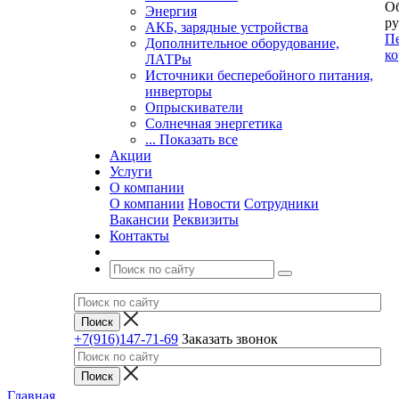
Об
Энергия
ру
АКБ, зарядные устройства
Пе
Дополнительное оборудование,
ко
ЛАТРы
Источники бесперебойного питания,
инверторы
Опрыскиватели
Солнечная энергетика
... Показать все
Акции
Услуги
О компании
О компании
Новости
Сотрудники
Вакансии
Реквизиты
Контакты
+7(916)147-71-69
Заказать звонок
Главная