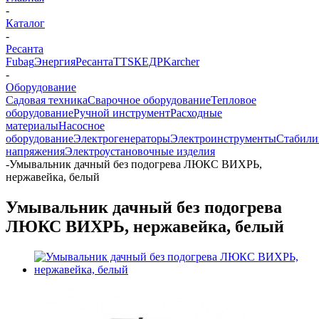
-
Каталог
-
Ресанта
Fubag
Энергия
Ресанта
TTS
КЕДР
Karcher
-
Оборудование
Садовая техника
Сварочное оборудование
Тепловое
оборудование
Ручной инструмент
Расходные
материалы
Насосное
оборудование
Электрогенераторы
Электроинструменты
Стабили
напряжения
Электроустановочные изделия
-
Умывальник дачный без подогрева ЛЮКС ВИХРЬ,
нержавейка, белый
Умывальник дачный без подогрева
ЛЮКС ВИХРЬ, нержавейка, белый