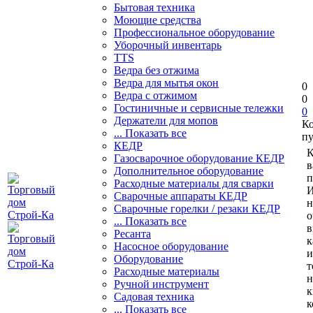
Бытовая техника
Моющие средства
Профессиональное оборудование
Уборочный инвентарь
TTS
Ведра без отжима
Ведра для мытья окон
0
Ведра с отжимом
0
Гостиничные и сервисные тележки
0
Держатели для мопов
К
... Показать все
пу
КЕДР
К
Газосварочное оборудование КЕДР
в
Дополнительное оборудование
п
Расходные материалы для сварки
И
Сварочные аппараты КЕДР
н
Сварочные горелки / резаки КЕДР
о
... Показать все
в
Ресанта
к
Насосное оборудование
и
Оборудование
т
Расходные материалы
н
Ручной инструмент
к
Садовая техника
к
... Показать все