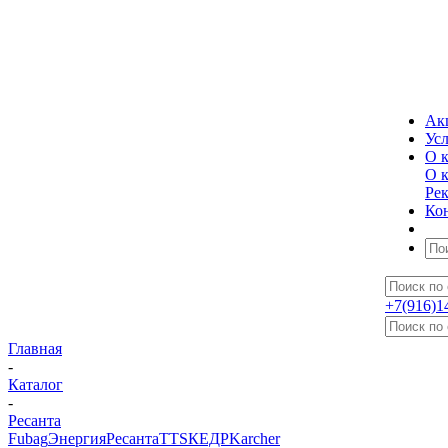
Ак
Ус
О 
О 
Ре
Ко
+7(916)1
Главная
-
Каталог
-
Ресанта
Fubag
Энергия
Ресанта
TTS
КЕДР
Karcher