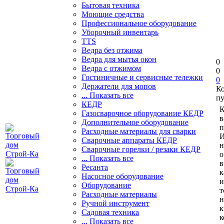
Бытовая техника
Моющие средства
Профессиональное оборудование
Уборочный инвентарь
TTS
Ведра без отжима
Ведра для мытья окон
0
Ведра с отжимом
0
Гостиничные и сервисные тележки
0
Держатели для мопов
К
... Показать все
пу
КЕДР
К
Газосварочное оборудование КЕДР
в
Дополнительное оборудование
п
Расходные материалы для сварки
И
Сварочные аппараты КЕДР
н
Сварочные горелки / резаки КЕДР
о
... Показать все
в
Ресанта
к
Насосное оборудование
и
Оборудование
т
Расходные материалы
н
Ручной инструмент
к
Садовая техника
к
... Показать все