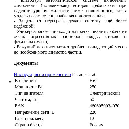
- Благодаря автоматической системе включения/
отключения (поплавковая), которая срабатывает при
падении уровня жидкости ниже положенного, такая
модель насоса очень надёжная и долговечная;
- Защита от перегрева делает систему ещё более
надёжной;
- Универсальные – подходят для выкачивания любых не
очень агрессивных растворов (воды, стоков и
фекальных масс);
- Режущий механизм может дробить попадающий мусор
до необходимого диаметра частиц.
Документы
Инструкция по применению
Размер: 1 мб
В наличии
Нет
Мощность, Вт
250
Тип двигателя
Электрический
Частота, Гц
50
EAN
4606059034070
Напряжение сети, В
220
Гарантия, мес.
12
Страна бренда
Россия