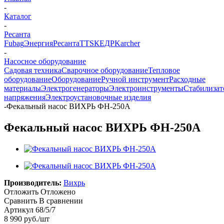
-
Каталог
-
Ресанта
Fubag
Энергия
Ресанта
TTS
КЕДР
Karcher
-
Насосное оборудование
Садовая техника
Сварочное оборудование
Тепловое
оборудование
Оборудование
Ручной инструмент
Расходные
материалы
Электрогенераторы
Электроинструменты
Стабилиза
напряжения
Электроустановочные изделия
-
Фекальный насос ВИХРЬ ФН-250А
Фекальный насос ВИХРЬ ФН-250А
Производитель:
Вихрь
Отложить
Отложено
Сравнить
В сравнении
Артикул
68/5/7
8 990
руб.
/шт