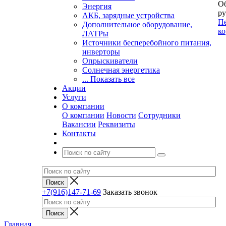
Об
Энергия
ру
АКБ, зарядные устройства
Пе
Дополнительное оборудование,
ко
ЛАТРы
Источники бесперебойного питания,
инверторы
Опрыскиватели
Солнечная энергетика
... Показать все
Акции
Услуги
О компании
О компании
Новости
Сотрудники
Вакансии
Реквизиты
Контакты
+7(916)147-71-69
Заказать звонок
Главная