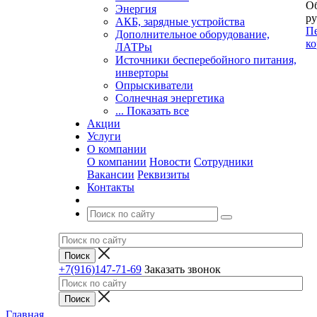
Об
Энергия
ру
АКБ, зарядные устройства
Пе
Дополнительное оборудование,
ко
ЛАТРы
Источники бесперебойного питания,
инверторы
Опрыскиватели
Солнечная энергетика
... Показать все
Акции
Услуги
О компании
О компании
Новости
Сотрудники
Вакансии
Реквизиты
Контакты
+7(916)147-71-69
Заказать звонок
Главная