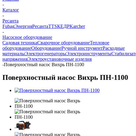
-
Каталог
-
Ресанта
Fubag
Энергия
Ресанта
TTS
КЕДР
Karcher
-
Насосное оборудование
Садовая техника
Сварочное оборудование
Тепловое
оборудование
Оборудование
Ручной инструмент
Расходные
материалы
Электрогенераторы
Электроинструменты
Стабилиза
напряжения
Электроустановочные изделия
-
Поверхностный насос Вихрь ПН-1100
Поверхностный насос Вихрь ПН-1100