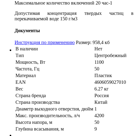
Максимальное количество включений 20 час-1
Допустимая концентрация твердых частиц в
перекачиваемой воде 150 г/м3
Документы
Инструкция по применению
Размер: 958,4 кб
В наличии
Нет
Тип
Центробежный
Мощность, Вт
1100
Частота, Гц
50
Материал
Пластик
EAN
4606059027010
Вес
6.27 кг
Страна бренда
Россия
Страна производства
Китай
Диаметр выходного отверстия, дюйм
1
Макс. производительность, л/ч
4200
Высота напора, м
50
Глубина всасывания, м
9