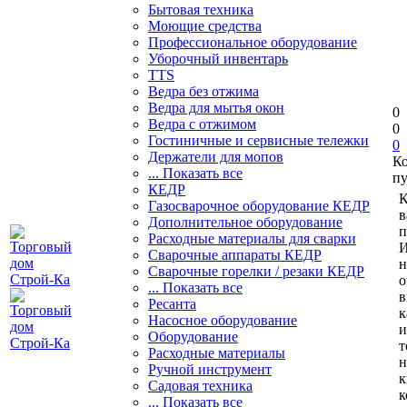
Бытовая техника
Моющие средства
Профессиональное оборудование
Уборочный инвентарь
TTS
Ведра без отжима
Ведра для мытья окон
0
Ведра с отжимом
0
Гостиничные и сервисные тележки
0
Держатели для мопов
К
... Показать все
пу
КЕДР
К
Газосварочное оборудование КЕДР
в
Дополнительное оборудование
п
Расходные материалы для сварки
И
Сварочные аппараты КЕДР
н
Сварочные горелки / резаки КЕДР
о
... Показать все
в
Ресанта
к
Насосное оборудование
и
Оборудование
т
Расходные материалы
н
Ручной инструмент
к
Садовая техника
к
... Показать все