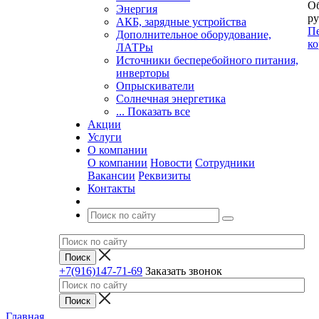
Об
Энергия
ру
АКБ, зарядные устройства
Пе
Дополнительное оборудование,
ко
ЛАТРы
Источники бесперебойного питания,
инверторы
Опрыскиватели
Солнечная энергетика
... Показать все
Акции
Услуги
О компании
О компании
Новости
Сотрудники
Вакансии
Реквизиты
Контакты
+7(916)147-71-69
Заказать звонок
Главная