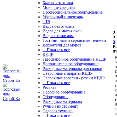
Бытовая техника
Моющие средства
Профессиональное оборудование
Уборочный инвентарь
TTS
Ведра без отжима
Ведра для мытья окон
0
Ведра с отжимом
0
Гостиничные и сервисные тележки
0
Держатели для мопов
К
... Показать все
пу
КЕДР
К
Газосварочное оборудование КЕДР
в
Дополнительное оборудование
п
Расходные материалы для сварки
И
Сварочные аппараты КЕДР
н
Сварочные горелки / резаки КЕДР
о
... Показать все
в
Ресанта
к
Насосное оборудование
и
Оборудование
т
Расходные материалы
н
Ручной инструмент
к
Садовая техника
к
... Показать все