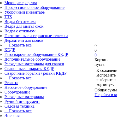
Моющие средства
Профессиональное оборудование
Уборочный инвентарь
TTS
Ведра без отжима
Ведра для мытья окон
Ведра с отжимом
Гостиничные и сервисные тележки
Держатели для мопов
... Показать все
0
КЕДР
0
Газосварочное оборудование КЕДР
0
Дополнительное оборудование
Корзина
Расходные материалы для сварки
пуста
Сварочные аппараты КЕДР
К сожалени
Сварочные горелки / резаки КЕДР
Исправить 
... Показать все
выберите в
Ресанта
корзину».
Насосное оборудование
Общая сумм
Оборудование
Перейти в к
Расходные материалы
Ручной инструмент
Садовая техника
... Показать все
Энергия