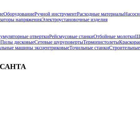
ие
Оборудование
Ручной инструмент
Расходные материалы
Насосн
заторы напряжения
Электроустановочные изделия
умуляторные отвертки
Рейсмусовые станки
Отбойные молотки
Ш
е
Пилы дисковые
Сетевые шуруповерты
Термопистолеты
Краскора
льные машины эксцентриковые
Точильные станки
Строительные
ЕСАНТА