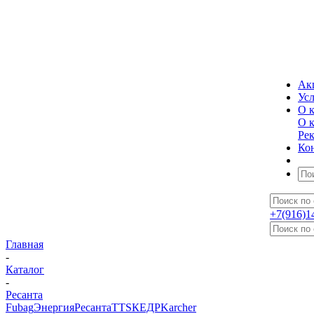
Ак
Ус
О 
О 
Ре
Ко
+7(916)1
Главная
-
Каталог
-
Ресанта
Fubag
Энергия
Ресанта
TTS
КЕДР
Karcher