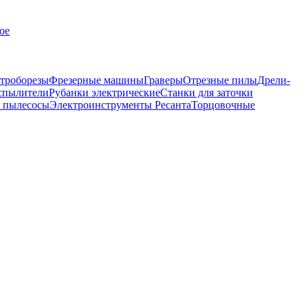
ое
троборезы
Фрезерные машины
Граверы
Отрезные пилы
Дрели-
спылители
Рубанки электрические
Станки для заточки
 пылесосы
Электроинструменты Ресанта
Торцовочные