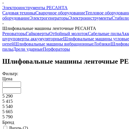
-
Электроинструменты РЕСАНТА
Садовая техника
Сварочное оборудование
Тепловое оборудован
оборудование
Электрогенераторы
Электроинструменты
Стабили
-
Шлифовальные машины ленточные РЕСАНТА
Реноваторы
Гайковерты
Отбойный молоток
Сабельные пилы
Акк
шуруповерты аккумуляторные
Шлифовальные машины угловы
цепей
Шлифовальные машины вибрационные
Лобзики
Шлифова
пилы
Дрели ударные
Перфораторы
Шлифовальные машины ленточные Р
Фильтр:
Цена
5 290
5 415
5 540
5 665
5 790
Бренд
Вихрь (
2
)