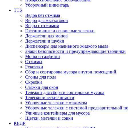
Уборочный инвентарь
TTS
Ведра без отжима
Ведра для мытья окон
Ведра с отжимом
Гостиничные и сервисные тележки
Держатели для мопов
Держатели и шубки
Диспенсеры для наливного жидкого мыла
Знаки безопасности и предупреждающие таблички
Мопы и салфетки
Отжимы
Рукоятки
Сбор и сортировка мусора внутри помещений
Сгоны для пола
Скребки
Стяжки для окон
Тележки для сбора и сортировки мусора
Телескопические штанги
Уборочные тележки с отжимом
Уборочные тележки с системой предварительной п
Уличные контейнеры для мусора
Щетки, метелки и совки
КЕДР