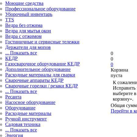
Моющие средства
Профессиональное оборудование
Уборочный инвентарь
TTS
Ведра без отжима
Ведра для мытья окон
Ведра с отжимом
Гостиничные и сервисные тележки
Держатели для мопов
... Показать все
0
КЕДР
0
Газосварочное оборудование КЕДР
0
Дополнительное оборудование
Корзина
Расходные материалы для сварки
пуста
Сварочные аппараты КЕДР
К сожалени
Сварочные горелки / резаки КЕДР
Исправить 
... Показать все
выберите в
Ресанта
корзину».
Насосное оборудование
Общая сумм
Оборудование
Перейти в к
Расходные материалы
Ручной инструмент
Садовая техника
... Показать все
Энергия