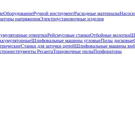
ие
Оборудование
Ручной инструмент
Расходные материалы
Насосн
заторы напряжения
Электроустановочные изделия
умуляторные отвертки
Рейсмусовые станки
Отбойные молотки
Ш
ккумуляторные
Шлифовальные машины угловые
Пилы дисковые
трические
Станки для заточки цепей
Шлифовальные машины виб
ктроинструменты Ресанта
Торцовочные пилы
Перфораторы