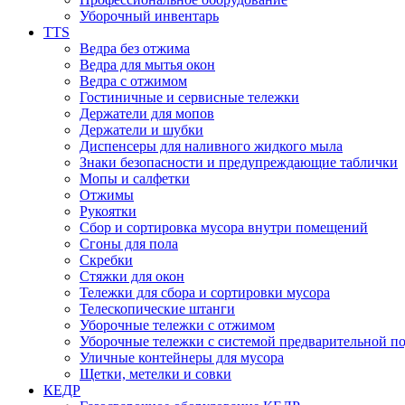
Уборочный инвентарь
TTS
Ведра без отжима
Ведра для мытья окон
Ведра с отжимом
Гостиничные и сервисные тележки
Держатели для мопов
Держатели и шубки
Диспенсеры для наливного жидкого мыла
Знаки безопасности и предупреждающие таблички
Мопы и салфетки
Отжимы
Рукоятки
Сбор и сортировка мусора внутри помещений
Сгоны для пола
Скребки
Стяжки для окон
Тележки для сбора и сортировки мусора
Телескопические штанги
Уборочные тележки с отжимом
Уборочные тележки с системой предварительной п
Уличные контейнеры для мусора
Щетки, метелки и совки
КЕДР