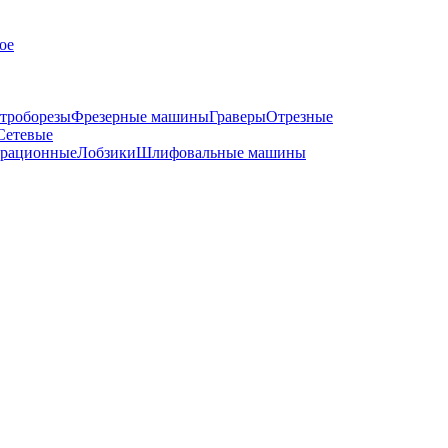
ое
троборезы
Фрезерные машины
Граверы
Отрезные
Сетевые
рационные
Лобзики
Шлифовальные машины