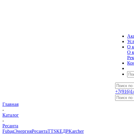
Ак
Ус
О 
О 
Ре
Ко
+7(916)1
Главная
-
Каталог
-
Ресанта
Fubag
Энергия
Ресанта
TTS
КЕДР
Karcher