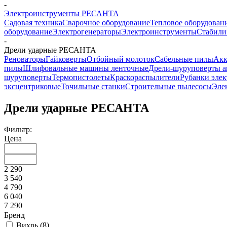
-
Электроинструменты РЕСАНТА
Садовая техника
Сварочное оборудование
Тепловое оборудован
оборудование
Электрогенераторы
Электроинструменты
Стабили
-
Дрели ударные РЕСАНТА
Реноваторы
Гайковерты
Отбойный молоток
Сабельные пилы
Акк
пилы
Шлифовальные машины ленточные
Дрели-шуруповерты а
шуруповерты
Термопистолеты
Краскораспылители
Рубанки элек
эксцентриковые
Точильные станки
Строительные пылесосы
Эле
Дрели ударные РЕСАНТА
Фильтр:
Цена
2 290
3 540
4 790
6 040
7 290
Бренд
Вихрь (
8
)