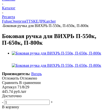
-
Каталог
-
Ресанта
Fubag
Энергия
TTS
КЕДР
Karcher
-
Боковая ручка для ВИХРЬ П-550к, П-650к, П-800к
Боковая ручка для ВИХРЬ П-550к,
П-650к, П-800к
Производитель:
Вихрь
Отложить
Отложено
Сравнить
В сравнении
Артикул
71/8/29
445.74
руб.
/шт
Достаточно
-
+
В корзину