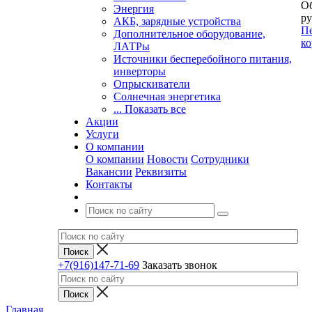
Об
Энергия
ру
АКБ, зарядные устройства
Пе
Дополнительное оборудование,
ко
ЛАТРы
Источники бесперебойного питания,
инверторы
Опрыскиватели
Солнечная энергетика
... Показать все
Акции
Услуги
О компании
О компании
Новости
Сотрудники
Вакансии
Реквизиты
Контакты
+7(916)147-71-69
Заказать звонок
Главная