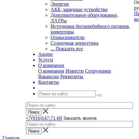
Об
Энергия
ру
АКБ, зарядные устройства
Пе
Дополнительное оборудование,
ко
ЛАТРы
Источники бесперебойного питания,
инверторы
Опрыскиватели
Солнечная энергетика
... Показать все
Акции
Услуги
О компании
О компании
Новости
Сотрудники
Вакансии
Реквизиты
Контакты
+7(916)147-71-69
Заказать звонок
Главная