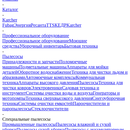
-
Каталог
-
Karcher
Fubag
Энергия
Ресанта
TTS
КЕДР
Karcher
-
Профессиональное оборудование
Профессиональное оборудование
Моющие
средства
Уборочный инвентарь
Бытовая техника
-
Пылесосы
Принадлежности и запчасти
Поломоечные
машины
Подметальные машины
Аппараты для мойки
деталей
Оборотное водоснабжение
Техника для чистки льдом и
абразивами
Автомоечные комплексы
Коммунальная
техника
Аппараты высокого давления
Пылесосы
Техника для
чистки ковров
Электровеники
Садовая техника и
инструмент
Системы очистки воды и воздуха
Генераторы и
мотопомпы
Техника сверхвысокого давления
Снегоуборочная
техника
Системы очистки емкостей
Пароочистители и
паропылесосы
Стеклоочистители
-
Специальные пылесосы
Промышленные пылесосы
Пылесосы влажной и сухой
уборки
Пылесосы сухой уборки
Пылесосы с аккумуляторным