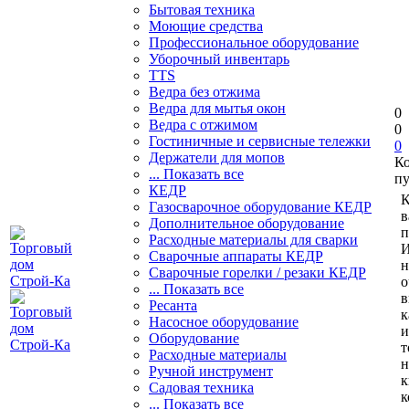
Бытовая техника
Моющие средства
Профессиональное оборудование
Уборочный инвентарь
TTS
Ведра без отжима
Ведра для мытья окон
0
Ведра с отжимом
0
Гостиничные и сервисные тележки
0
Держатели для мопов
К
... Показать все
пу
КЕДР
К
Газосварочное оборудование КЕДР
в
Дополнительное оборудование
п
Расходные материалы для сварки
И
Сварочные аппараты КЕДР
н
Сварочные горелки / резаки КЕДР
о
... Показать все
в
Ресанта
к
Насосное оборудование
и
Оборудование
т
Расходные материалы
н
Ручной инструмент
к
Садовая техника
к
... Показать все