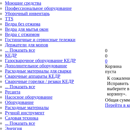
Моющие средства
Профессиональное оборудование
Уборочный инвентарь
TTS
Ведра без отжима
Ведра для мытья окон
Ведра с отжимом
Гостиничные и сервисные тележки
Держатели для мопов
... Показать все
0
КЕДР
0
Газосварочное оборудование КЕДР
0
Дополнительное оборудование
Корзина
Расходные материалы для сварки
пуста
Сварочные аппараты КЕДР
К сожалени
Сварочные горелки / резаки КЕДР
Исправить 
... Показать все
выберите в
Ресанта
корзину».
Насосное оборудование
Общая сумм
Оборудование
Перейти в к
Расходные материалы
Ручной инструмент
Садовая техника
... Показать все
Энергия