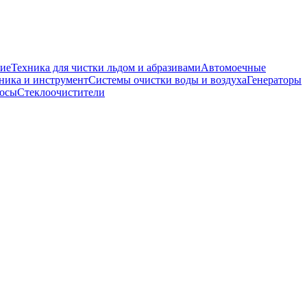
ие
Техника для чистки льдом и абразивами
Автомоечные
ника и инструмент
Системы очистки воды и воздуха
Генераторы
сосы
Стеклоочистители