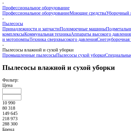
-
Профессиональное оборудование
Профессиональное оборудование
Моющие средства
Уборочный 
-
Пылесосы
Принадлежности и запчасти
Поломоечные машины
Подметальн
комплексы
Коммунальная техника
Аппараты высокого давления
и мотопомпы
Техника сверхвысокого давления
Снегоуборочная 
-
Пылесосы влажной и сухой уборки
Промышленные пылесосы
Пылесосы сухой уборки
Специальны
Пылесосы влажной и сухой уборки
Фильтр:
Цена
10 990
80 318
149 645
218 973
288 300
Бренд