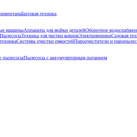
инвентарь
Бытовая техника
ые машины
Аппараты для мойки деталей
Оборотное водоснабжен
Пылесосы
Техника для чистки ковров
Электровеники
Садовая тех
техника
Системы очистки емкостей
Пароочистители и паропыле
е пылесосы
Пылесосы с аккумуляторным питанием