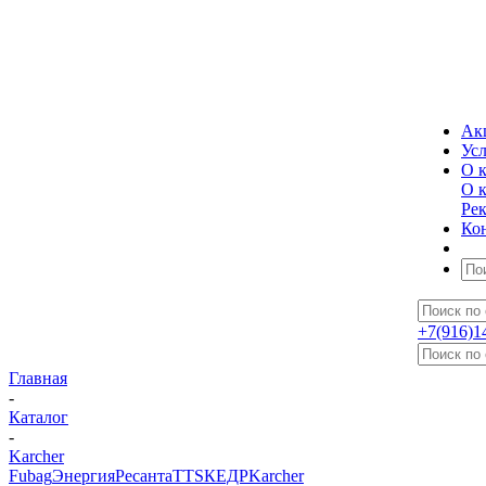
Ак
Ус
О 
О 
Ре
Ко
+7(916)1
Главная
-
Каталог
-
Karcher
Fubag
Энергия
Ресанта
TTS
КЕДР
Karcher