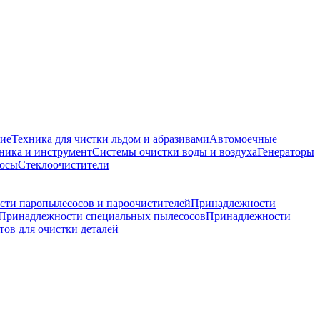
ие
Техника для чистки льдом и абразивами
Автомоечные
ника и инструмент
Системы очистки воды и воздуха
Генераторы
сосы
Стеклоочистители
ти паропылесосов и пароочистителей
Принадлежности
Принадлежности специальных пылесосов
Принадлежности
ов для очистки деталей