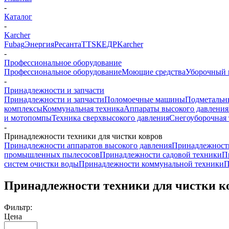
-
Каталог
-
Karcher
Fubag
Энергия
Ресанта
TTS
КЕДР
Karcher
-
Профессиональное оборудование
Профессиональное оборудование
Моющие средства
Уборочный 
-
Принадлежности и запчасти
Принадлежности и запчасти
Поломоечные машины
Подметальн
комплексы
Коммунальная техника
Аппараты высокого давления
и мотопомпы
Техника сверхвысокого давления
Снегоуборочная 
-
Принадлежности техники для чистки ковров
Принадлежности аппаратов высокого давления
Принадлежност
промышленных пылесосов
Принадлежности садовой техники
П
систем очистки воды
Принадлежности коммунальной техники
П
Принадлежности техники для чистки к
Фильтр:
Цена