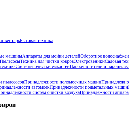
инвентарь
Бытовая техника
ые машины
Аппараты для мойки деталей
Оборотное водоснабжен
Пылесосы
Техника для чистки ковров
Электровеники
Садовая тех
техника
Системы очистки емкостей
Пароочистители и паропыле
и пылесосов
Принадлежности поломоечных машин
Принадлежнос
ринадлежности автомоек
Принадлежности подметальных машин
ринадлежности систем очистки воздуха
Принадлежности аппарат
овров