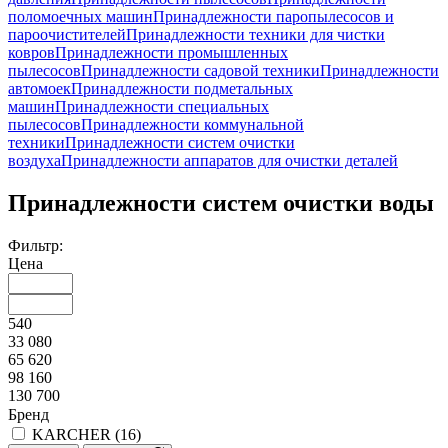
поломоечных машин
Принадлежности паропылесосов и
пароочистителей
Принадлежности техники для чистки
ковров
Принадлежности промышленных
пылесосов
Принадлежности садовой техники
Принадлежности
автомоек
Принадлежности подметальных
машин
Принадлежности специальных
пылесосов
Принадлежности коммунальной
техники
Принадлежности систем очистки
воздуха
Принадлежности аппаратов для очистки деталей
Принадлежности систем очистки воды
Фильтр:
Цена
540
33 080
65 620
98 160
130 700
Бренд
KARCHER (
16
)