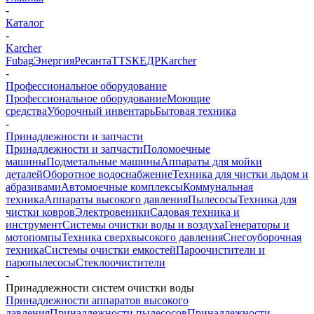
-
Каталог
-
Karcher
Fubag
Энергия
Ресанта
TTS
КЕДР
Karcher
-
Профессиональное оборудование
Профессиональное оборудование
Моющие
средства
Уборочный инвентарь
Бытовая техника
-
Принадлежности и запчасти
Принадлежности и запчасти
Поломоечные
машины
Подметальные машины
Аппараты для мойки
деталей
Оборотное водоснабжение
Техника для чистки льдом и
абразивами
Автомоечные комплексы
Коммунальная
техника
Аппараты высокого давления
Пылесосы
Техника для
чистки ковров
Электровеники
Садовая техника и
инструмент
Системы очистки воды и воздуха
Генераторы и
мотопомпы
Техника сверхвысокого давления
Снегоуборочная
техника
Системы очистки емкостей
Пароочистители и
паропылесосы
Стеклоочистители
-
Принадлежности систем очистки воды
Принадлежности аппаратов высокого
давления
Принадлежности пылесосов
Принадлежности