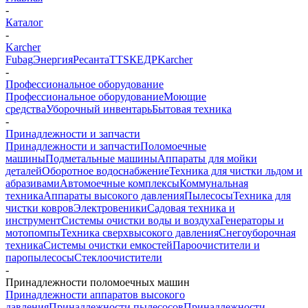
-
Каталог
-
Karcher
Fubag
Энергия
Ресанта
TTS
КЕДР
Karcher
-
Профессиональное оборудование
Профессиональное оборудование
Моющие
средства
Уборочный инвентарь
Бытовая техника
-
Принадлежности и запчасти
Принадлежности и запчасти
Поломоечные
машины
Подметальные машины
Аппараты для мойки
деталей
Оборотное водоснабжение
Техника для чистки льдом и
абразивами
Автомоечные комплексы
Коммунальная
техника
Аппараты высокого давления
Пылесосы
Техника для
чистки ковров
Электровеники
Садовая техника и
инструмент
Системы очистки воды и воздуха
Генераторы и
мотопомпы
Техника сверхвысокого давления
Снегоуборочная
техника
Системы очистки емкостей
Пароочистители и
паропылесосы
Стеклоочистители
-
Принадлежности поломоечных машин
Принадлежности аппаратов высокого
давления
Принадлежности пылесосов
Принадлежности