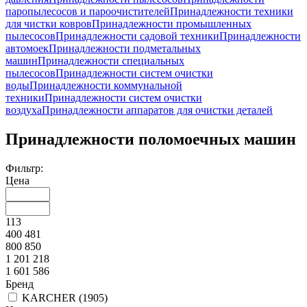
паропылесосов и пароочистителей
Принадлежности техники
для чистки ковров
Принадлежности промышленных
пылесосов
Принадлежности садовой техники
Принадлежности
автомоек
Принадлежности подметальных
машин
Принадлежности специальных
пылесосов
Принадлежности систем очистки
воды
Принадлежности коммунальной
техники
Принадлежности систем очистки
воздуха
Принадлежности аппаратов для очистки деталей
Принадлежности поломоечных машин
Фильтр:
Цена
113
400 481
800 850
1 201 218
1 601 586
Бренд
KARCHER (
1905
)