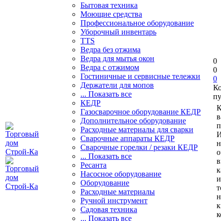
Бытовая техника
Моющие средства
Профессиональное оборудование
Уборочный инвентарь
TTS
Ведра без отжима
Ведра для мытья окон
0
Ведра с отжимом
0
Гостиничные и сервисные тележки
0
Держатели для мопов
К
... Показать все
пу
КЕДР
К
Газосварочное оборудование КЕДР
в
Дополнительное оборудование
п
Расходные материалы для сварки
И
Сварочные аппараты КЕДР
н
Сварочные горелки / резаки КЕДР
о
... Показать все
в
Ресанта
к
Насосное оборудование
и
Оборудование
т
Расходные материалы
н
Ручной инструмент
к
Садовая техника
к
... Показать все