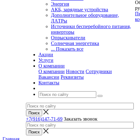
Об
Энергия
ру
АКБ, зарядные устройства
Пе
Дополнительное оборудование,
ко
ЛАТРы
Источники бесперебойного питания,
инверторы
Опрыскиватели
Солнечная энергетика
... Показать все
Акции
Услуги
О компании
О компании
Новости
Сотрудники
Вакансии
Реквизиты
Контакты
+7(916)147-71-69
Заказать звонок
Главная