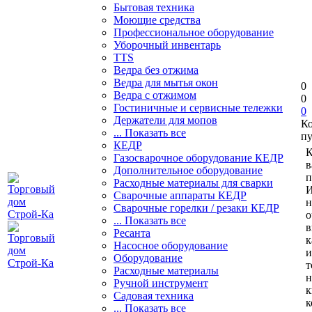
Бытовая техника
Моющие средства
Профессиональное оборудование
Уборочный инвентарь
TTS
Ведра без отжима
Ведра для мытья окон
0
Ведра с отжимом
0
Гостиничные и сервисные тележки
0
Держатели для мопов
К
... Показать все
пу
КЕДР
К
Газосварочное оборудование КЕДР
в
Дополнительное оборудование
п
Расходные материалы для сварки
И
Сварочные аппараты КЕДР
н
Сварочные горелки / резаки КЕДР
о
... Показать все
в
Ресанта
к
Насосное оборудование
и
Оборудование
т
Расходные материалы
н
Ручной инструмент
к
Садовая техника
к
... Показать все