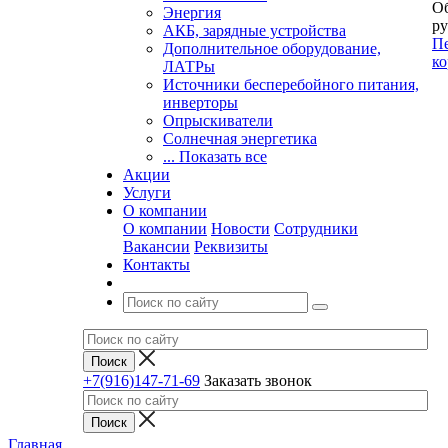
Об
Энергия
ру
АКБ, зарядные устройства
Пе
Дополнительное оборудование,
ко
ЛАТРы
Источники бесперебойного питания,
инверторы
Опрыскиватели
Солнечная энергетика
... Показать все
Акции
Услуги
О компании
О компании
Новости
Сотрудники
Вакансии
Реквизиты
Контакты
+7(916)147-71-69
Заказать звонок
Главная