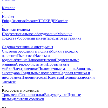
-
Каталог
-
Karcher
Fubag
Энергия
Ресанта
TTS
КЕДР
Karcher
-
Бытовая техника
Профессиональное оборудование
Моющие
средства
Уборочный инвентарь
Бытовая техника
-
Садовая техника и инструмент
Системы орошения и полива
Мойки высокого
давления
Пылесосы
Насосы и
водоснабжение
Пароочистители
Подметальные
машины
Стеклоочистители
Портативные
мойки
Электровеники
Поломоечные машины
Защитные
аксессуары
Гладильные комплекты
Садовая техника и
инструмент
Паропылесосы
Полотеры
Принадлежности и
запчасти
-
Кусторезы и ножницы
Триммеры
Газонокосилки
Воздуходувки
Цепные
пилы
Удалители сорняков