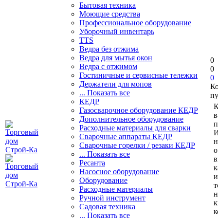
Бытовая техника
Моющие средства
Профессиональное оборудование
Уборочный инвентарь
TTS
Ведра без отжима
Ведра для мытья окон
0
Ведра с отжимом
0
Гостиничные и сервисные тележки
0
Держатели для мопов
К
... Показать все
пу
КЕДР
К
Газосварочное оборудование КЕДР
в
Дополнительное оборудование
п
Расходные материалы для сварки
И
Сварочные аппараты КЕДР
н
Сварочные горелки / резаки КЕДР
о
... Показать все
в
Ресанта
к
Насосное оборудование
и
Оборудование
т
Расходные материалы
н
Ручной инструмент
к
Садовая техника
к
... Показать все