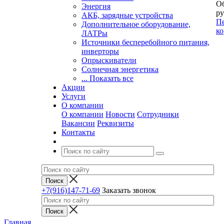
Об
Энергия
ру
АКБ, зарядные устройства
Пе
Дополнительное оборудование,
ко
ЛАТРы
Источники бесперебойного питания,
инверторы
Опрыскиватели
Солнечная энергетика
... Показать все
Акции
Услуги
О компании
О компании
Новости
Сотрудники
Вакансии
Реквизиты
Контакты
+7(916)147-71-69
Заказать звонок
Главная